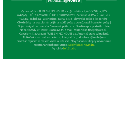
Vydavateľsťvo: PUBLISHING HOUSE a.s., Jána Milca 6, 010 01 Žilina, IČO:
46495959, DIČ: 2820016078, IČ DPH: SK2820016078, Zapísané v OR SR Žilina: vl. č.
10764/L, oddiel: Sa | Distribúcia: TOPAS, s. r. o., Slovenská pošta a kolportéri |
Objednávky na predplatné: prijíma každá pošta a doručovateľ Slovenskej pošty |
Objednávky do zahraničia: Slovenská pošta, a. s., Stredisko predplatného tlače,
Nám. slobody 27, 810 05 Bratislava 15, e-mail:
zahranicna.tlac@slposta.sk
. |
Copyright © 2012-2026 PUBLISHING HOUSE a.s. Autorské práva vyhradené.
Akékoľvek rozmnožovanie textu, fotografií a grafov len s výhradným a
predchádzajúcim súhlasom vedenia redakcie. Nevyžiadané rukopisy nevraciame,
neobjednané nehonorujeme.
Etický kódex novinára
Vyrobilo
Soft Studio