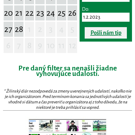
Do:
20
21
22
23
24
25
26
27
28
1
2
3
4
5
Pošli nám tip
6
7
8
9
10
11
12
Pre daný filter sa nenašli žiadne
vyhovujúce udalosti.
* Žilinský diár nezodpovedá za zmeny uverejnených udalostí, nakoľko nie
je ich organizátorom. Pred termínom konania sa jednotlivých udalostí je
vhodné si dátum a čas preveriť u organizátora aj z toho dôvodu, že na
niektoré je treba prihlásiť sa vopred.