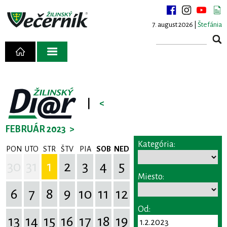
7. august 2026 |
Štefánia
|
<
FEBRUÁR 2023
>
Kategória:
PON
UTO
STR
ŠTV
PIA
SOB
NED
30
31
1
2
3
4
5
Miesto:
6
7
8
9
10
11
12
Od:
13
14
15
16
17
18
19