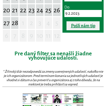
Do:
20
21
22
23
24
25
26
27
28
1
2
3
4
5
Pošli nám tip
6
7
8
9
10
11
12
Pre daný filter sa nenašli žiadne
vyhovujúce udalosti.
* Žilinský diár nezodpovedá za zmeny uverejnených udalostí, nakoľko nie
je ich organizátorom. Pred termínom konania sa jednotlivých udalostí je
vhodné si dátum a čas preveriť u organizátora aj z toho dôvodu, že na
niektoré je treba prihlásiť sa vopred.