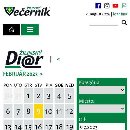
6. august 2026 |
Jozefína
|
<
FEBRUÁR 2023
>
Kategória:
PON
UTO
STR
ŠTV
PIA
SOB
NED
30
31
1
2
3
4
5
Miesto:
6
7
8
9
10
11
12
Od:
13
14
15
16
17
18
19