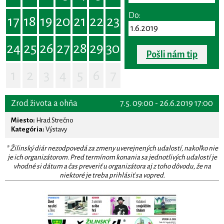
Do:
17
18
19
20
21
22
23
24
25
26
27
28
29
30
Pošli nám tip
1
2
3
4
5
6
7
Zrod života a ohňa
7.5. 09:00 - 26.6.2019 17:00
Miesto:
Hrad Strečno
Kategória:
Výstavy
* Žilinský diár nezodpovedá za zmeny uverejnených udalostí, nakoľko nie
je ich organizátorom. Pred termínom konania sa jednotlivých udalostí je
vhodné si dátum a čas preveriť u organizátora aj z toho dôvodu, že na
niektoré je treba prihlásiť sa vopred.