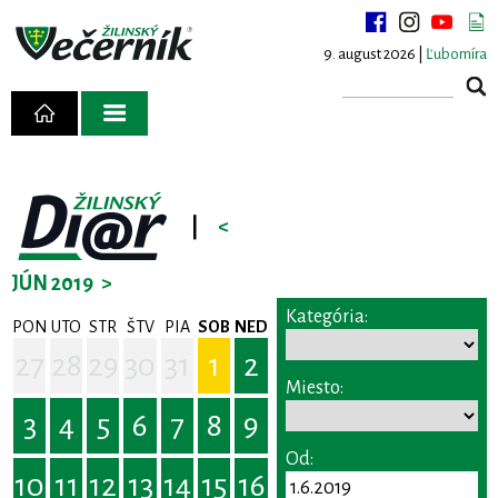
9. august 2026 |
Ľubomíra
|
<
JÚN 2019
>
Kategória:
PON
UTO
STR
ŠTV
PIA
SOB
NED
27
28
29
30
31
1
2
Miesto:
3
4
5
6
7
8
9
Od:
10
11
12
13
14
15
16