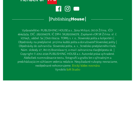
Vydavateľsťvo: PUBLISHING HOUSE a.s., Jána Milca 6, 010 01 Žilina, IČO:
46495959, DIČ: 2820016078, IČ DPH: SK2820016078, Zapísané v OR SR Žilina: vl. č.
10764/L, oddiel: Sa | Distribúcia: TOPAS, s. r. o., Slovenská pošta a kolportéri |
Objednávky na predplatné: prijíma každá pošta a doručovateľ Slovenskej pošty |
Objednávky do zahraničia: Slovenská pošta, a. s., Stredisko predplatného tlače,
Nám. slobody 27, 810 05 Bratislava 15, e-mail:
zahranicna.tlac@slposta.sk
. |
Copyright © 2012-2026 PUBLISHING HOUSE a.s. Autorské práva vyhradené.
Akékoľvek rozmnožovanie textu, fotografií a grafov len s výhradným a
predchádzajúcim súhlasom vedenia redakcie. Nevyžiadané rukopisy nevraciame,
neobjednané nehonorujeme.
Etický kódex novinára
Vyrobilo
Soft Studio