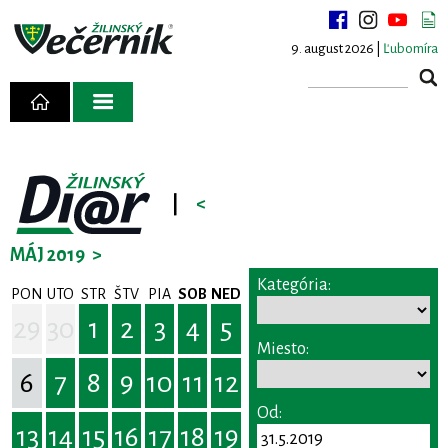
9. august 2026 |
Ľubomíra
|
<
MÁJ 2019
>
Kategória:
PON
UTO
STR
ŠTV
PIA
SOB
NED
29
30
1
2
3
4
5
Miesto:
6
7
8
9
10
11
12
Od:
13
14
15
16
17
18
19