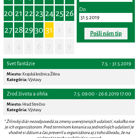
Do:
20
21
22
23
24
25
26
27
28
29
30
31
1
2
Pošli nám tip
3
4
5
6
7
8
9
Svet fantázie
7.5. - 31.5.2019
Miesto:
Krajská knižnica Žilina
Kategória:
Výstavy
Zrod života a ohňa
7.5. 09:00 - 26.6.2019 17:00
Miesto:
Hrad Strečno
Kategória:
Výstavy
* Žilinský diár nezodpovedá za zmeny uverejnených udalostí, nakoľko nie
je ich organizátorom. Pred termínom konania sa jednotlivých udalostí je
vhodné si dátum a čas preveriť u organizátora aj z toho dôvodu, že na