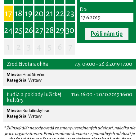
Do:
17
18
19
20
21
22
23
24
25
26
27
28
29
30
Pošli nám tip
1
2
3
4
5
6
7
Zrod života a ohňa
7.5. 09:00 - 26.6.2019 17:00
Miesto:
Hrad Strečno
Kategória:
Výstavy
Ľudia a poklady lužickej
11.6. 16:00 - 20.10.2019 16:00
kultúry
Miesto:
Budatínsky hrad
Kategória:
Výstavy
* Žilinský diár nezodpovedá za zmeny uverejnených udalostí, nakoľko nie
je ich organizátorom. Pred termínom konania sa jednotlivých udalostí je