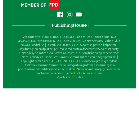
Vydavateľsťvo: PUBLISHING HOUSE a.s., Jána Milca 6, 010 01 Žilina, IČO:
46495959, DIČ: 2820016078, IČ DPH: SK2820016078, Zapísané v OR SR Žilina: vl. č.
10764/L, oddiel: Sa | Distribúcia: TOPAS, s. r. o., Slovenská pošta a kolportéri |
Objednávky na predplatné: prijíma každá pošta a doručovateľ Slovenskej pošty |
Objednávky do zahraničia: Slovenská pošta, a. s., Stredisko predplatného tlače,
Nám. slobody 27, 810 05 Bratislava 15, e-mail:
zahranicna.tlac@slposta.sk
. |
Copyright © 2012-2026 PUBLISHING HOUSE a.s. Autorské práva vyhradené.
Akékoľvek rozmnožovanie textu, fotografií a grafov len s výhradným a
predchádzajúcim súhlasom vedenia redakcie. Nevyžiadané rukopisy nevraciame,
neobjednané nehonorujeme.
Etický kódex novinára
Vyrobilo
Soft Studio