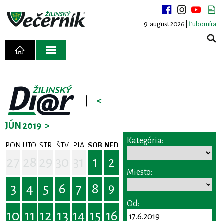
9. august 2026 |
Ľubomíra
|
<
JÚN 2019
>
Kategória:
PON
UTO
STR
ŠTV
PIA
SOB
NED
27
28
29
30
31
1
2
Miesto:
3
4
5
6
7
8
9
Od:
10
11
12
13
14
15
16