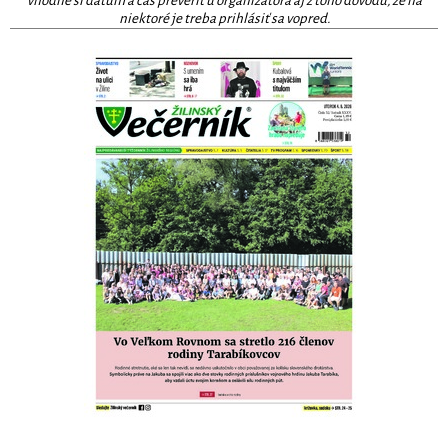
vhodné si dátum a čas preveriť u organizátora aj z toho dôvodu, že na
niektoré je treba prihlásiť sa vopred.