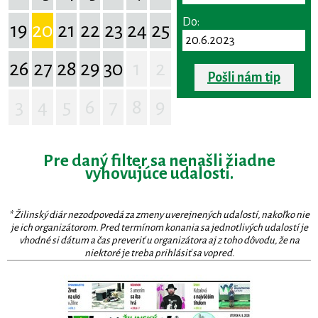
Do:
19
20
21
22
23
24
25
26
27
28
29
30
1
2
Pošli nám tip
3
4
5
6
7
8
9
Pre daný filter sa nenašli žiadne
vyhovujúce udalosti.
* Žilinský diár nezodpovedá za zmeny uverejnených udalostí, nakoľko nie
je ich organizátorom. Pred termínom konania sa jednotlivých udalostí je
vhodné si dátum a čas preveriť u organizátora aj z toho dôvodu, že na
niektoré je treba prihlásiť sa vopred.