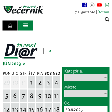
7. august 2026 |
Štefánia
|
<
JÚN 2023
>
Kategória:
PON
UTO
STR
ŠTV
PIA
SOB
NED
29
30
31
1
2
3
4
Miesto:
5
6
7
8
9
10
11
Od:
12
13
14
15
16
17
18