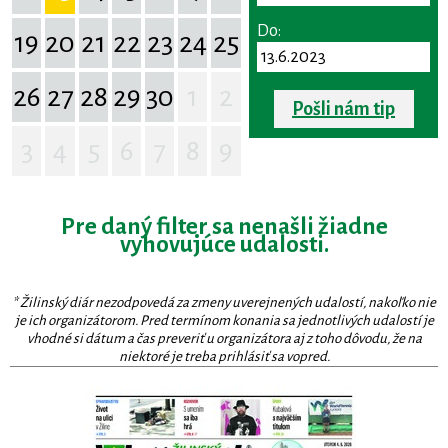
Do:
19
20
21
22
23
24
25
26
27
28
29
30
1
2
Pošli nám tip
3
4
5
6
7
8
9
Pre daný filter sa nenašli žiadne
vyhovujúce udalosti.
* Žilinský diár nezodpovedá za zmeny uverejnených udalostí, nakoľko nie
je ich organizátorom. Pred termínom konania sa jednotlivých udalostí je
vhodné si dátum a čas preveriť u organizátora aj z toho dôvodu, že na
niektoré je treba prihlásiť sa vopred.