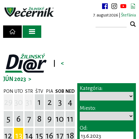
7. august 2026 |
Štefánia
|
<
JÚN 2023
>
Kategória:
PON
UTO
STR
ŠTV
PIA
SOB
NED
29
30
31
1
2
3
4
Miesto:
5
6
7
8
9
10
11
Od:
12
13
14
15
16
17
18