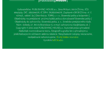
Vydavateľsťvo: PUBLISHING HOUSE a.s., Jána Milca 6, 010 01 Žilina, IČO:
46495959, DIČ: 2820016078, IČ DPH: SK2820016078, Zapísané v OR SR Žilina: vl. č.
10764/L, oddiel: Sa | Distribúcia: TOPAS, s. r. o., Slovenská pošta a kolportéri |
Objednávky na predplatné: prijíma každá pošta a doručovateľ Slovenskej pošty |
Objednávky do zahraničia: Slovenská pošta, a. s., Stredisko predplatného tlače,
Nám. slobody 27, 810 05 Bratislava 15, e-mail:
zahranicna.tlac@slposta.sk
. |
Copyright © 2012-2026 PUBLISHING HOUSE a.s. Autorské práva vyhradené.
Akékoľvek rozmnožovanie textu, fotografií a grafov len s výhradným a
predchádzajúcim súhlasom vedenia redakcie. Nevyžiadané rukopisy nevraciame,
neobjednané nehonorujeme.
Etický kódex novinára
Vyrobilo
Soft Studio