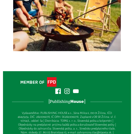
Vydavateľsťvo: PUBLISHING HOUSE a.s., Jána Milca 6, 010 01 Žilina, IČO:
46495959, DIČ: 2820016078, IČ DPH: SK2820016078, Zapísané v OR SR Žilina: vl. č.
10764/L, oddiel: Sa | Distribúcia: TOPAS, s. r. o., Slovenská pošta a kolportéri |
Objednávky na predplatné: prijíma každá pošta a doručovateľ Slovenskej pošty |
Objednávky do zahraničia: Slovenská pošta, a. s., Stredisko predplatného tlače,
Nám. slobody 27, 810 05 Bratislava 15, e-mail:
zahranicna.tlac@slposta.sk
. |