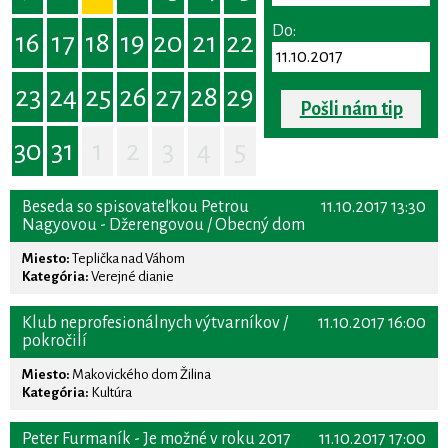
Do:
16
17
18
19
20
21
22
23
24
25
26
27
28
29
Pošli nám tip
30
31
1
2
3
4
5
Beseda so spisovateľkou Petrou
11.10.2017 13:30
Nagyovou - Džerengovou / Obecný dom
Miesto:
Teplička nad Váhom
Kategória:
Verejné dianie
Klub neprofesionálnych výtvarníkov /
11.10.2017 16:00
pokročilí
Miesto:
Makovického dom Žilina
Kategória:
Kultúra
Peter Furmaník - Je možné v roku 2017
11.10.2017 17:00