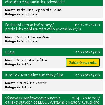
ešte ušetriť na daniach a odvodoch?
Miesto:
Banka Žilina, Legionárska 1, Žilina
Kategória:
Vzdelávanie
Rozhodol som sa byť zdravý /
11.10.2017 17:00
prednáška z oblasti zdravého životného štýlu
Miesto:
Makovického dom Žilina
Kategória:
Vzdelávanie
Ilúzie
11.10.2017 19:00
Miesto:
Mestské divadlo Žilina
Zakúpiť vstupenku
Kategória:
Kultúra
KineDok: Normálny autistický film
11.10.2017 19:00
Miesto:
Stanica Žilina-Záriečie
Kategória:
Kultúra
Výstava exponátov vytvorených z
26.4. - 20.10.2017
dánskej stavebnice LEGO / výstavné priestory Kysuckého