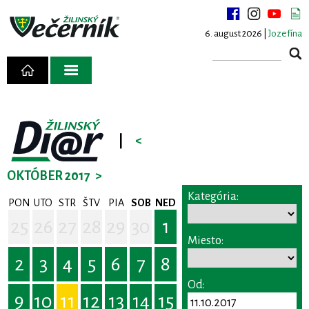
6. august 2026 |
Jozefína
|
<
OKTÓBER 2017
>
Kategória:
PON
UTO
STR
ŠTV
PIA
SOB
NED
25
26
27
28
29
30
1
Miesto:
2
3
4
5
6
7
8
Od:
9
10
11
12
13
14
15