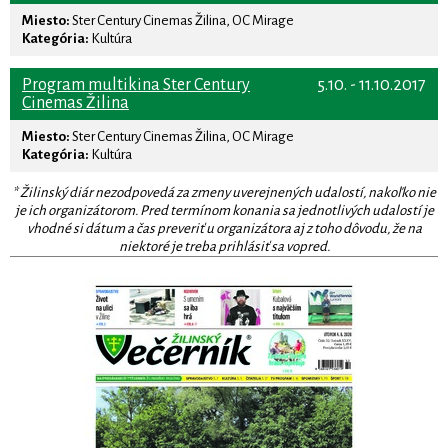
Miesto:
Ster Century Cinemas Žilina, OC Mirage
Kategória:
Kultúra
Program multikina Ster Century
5.10. - 11.10.2017
Cinemas Žilina
Miesto:
Ster Century Cinemas Žilina, OC Mirage
Kategória:
Kultúra
* Žilinský diár nezodpovedá za zmeny uverejnených udalostí, nakoľko nie
je ich organizátorom. Pred termínom konania sa jednotlivých udalostí je
vhodné si dátum a čas preveriť u organizátora aj z toho dôvodu, že na
niektoré je treba prihlásiť sa vopred.