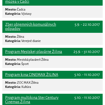
múzea v Čadci
Miesto:
Čadca
Kategória:
Výstavy
Zber objemných komunálnych
5.9. - 22.10.2017
odpadov
Miesto:
Žilina
Kategória:
Verejné dianie
Program Mestskej plavárne Žilina
25.9. - 31.10.2017
Miesto:
Mestská plaváreň Žilina
Kategória:
Šport
Program kina CINEMAX ŽILINA
5.10. - 11.10.2017
Miesto:
ZOC MAX Žilina
Kategória:
Kultúra
Program multikina Ster Century
5.10. - 11.10.2017
Cinemas Žilina