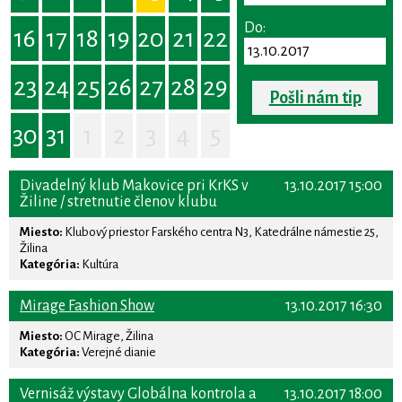
Do:
16
17
18
19
20
21
22
23
24
25
26
27
28
29
Pošli nám tip
30
31
1
2
3
4
5
Divadelný klub Makovice pri KrKS v
13.10.2017 15:00
Žiline / stretnutie členov klubu
Miesto:
Klubový priestor Farského centra N3, Katedrálne námestie 25,
Žilina
Kategória:
Kultúra
Mirage Fashion Show
13.10.2017 16:30
Miesto:
OC Mirage, Žilina
Kategória:
Verejné dianie
Vernisáž výstavy Globálna kontrola a
13.10.2017 18:00