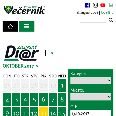
6. august 2026 |
Jozefína
|
<
OKTÓBER 2017
>
Kategória:
PON
UTO
STR
ŠTV
PIA
SOB
NED
25
26
27
28
29
30
1
Miesto:
2
3
4
5
6
7
8
Od:
9
10
11
12
13
14
15