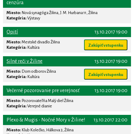
cenzúra
Miesto:
Nová synagóga Žilina, J. M. Hurbana 11, Žilina
Kategória:
Výstavy
Opití
13.10.2017 19:00
Miesto:
Mestské divadlo Žilina
Zakúpiť vstupenku
Kategória:
Kultúra
Silné reči v Žiline
13.10.2017 19:00
Miesto:
Dom odborov Žilina
Zakúpiť vstupenku
Kategória:
Kultúra
Večerné pozorovanie pre verejnosť
13.10.2017 19:00
Miesto:
Pozorovateľňa Malý diel Žilina
Kategória:
Verejné dianie
Plexo & Mugis - Nočné Mory v Žiline!
13.10.2017 22:00
Miesto:
Klub Kolečko, Hálkova 3, Žilina