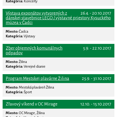
Kategória:
Koncerty
Výstava exponátov vytvorených z
26.4. - 20.10.2017
dánskej stavebnice LEGO / výstavné priestory Kysuckého
múzea v Čadci
Miesto:
Čadca
Kategória:
Výstavy
Zber objemných komunálnych
5.9. - 22.10.2017
odpadov
Miesto:
Žilina
Kategória:
Verejné dianie
Program Mestskej plavárne Žilina
25.9. - 31.10.2017
Miesto:
Mestská plaváreň Žilina
Kategória:
Šport
Zľavový víkend v OC Mirage
12.10. - 15.10.2017
Miesto:
OC Mirage, Žilina