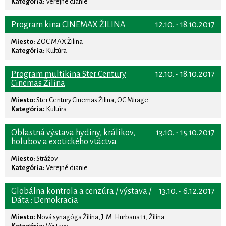
Kategória:
Verejné dianie
Program kina CINEMAX ŽILINA
12.10. - 18.10.2017
Miesto:
ZOC MAX Žilina
Kategória:
Kultúra
Program multikina Ster Century
12.10. - 18.10.2017
Cinemas Žilina
Miesto:
Ster Century Cinemas Žilina, OC Mirage
Kategória:
Kultúra
Oblastná výstava hydiny, králikov,
13.10. - 15.10.2017
holubov a exotického vtáctva
Miesto:
Strážov
Kategória:
Verejné dianie
Globálna kontrola a cenzúra / výstava /
13.10. - 6.12.2017
Dáta : Demokracia
Miesto:
Nová synagóga Žilina, J. M. Hurbana 11, Žilina