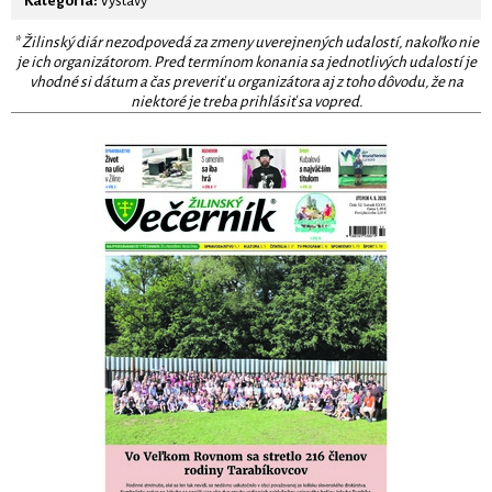
Kategória:
Výstavy
* Žilinský diár nezodpovedá za zmeny uverejnených udalostí, nakoľko nie
je ich organizátorom. Pred termínom konania sa jednotlivých udalostí je
vhodné si dátum a čas preveriť u organizátora aj z toho dôvodu, že na
niektoré je treba prihlásiť sa vopred.