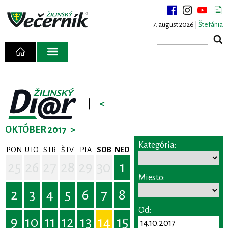
7. august 2026 |
Štefánia
|
<
OKTÓBER 2017
>
Kategória:
PON
UTO
STR
ŠTV
PIA
SOB
NED
25
26
27
28
29
30
1
Miesto:
2
3
4
5
6
7
8
Od:
9
10
11
12
13
14
15