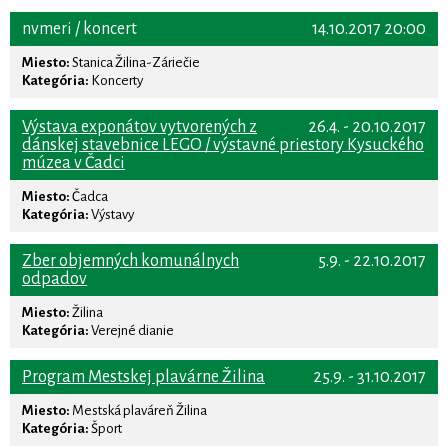
nvmeri / koncert
14.10.2017 20:00
Miesto:
Stanica Žilina-Záriečie
Kategória:
Koncerty
Výstava exponátov vytvorených z
26.4. - 20.10.2017
dánskej stavebnice LEGO / výstavné priestory Kysuckého
múzea v Čadci
Miesto:
Čadca
Kategória:
Výstavy
Zber objemných komunálnych
5.9. - 22.10.2017
odpadov
Miesto:
Žilina
Kategória:
Verejné dianie
Program Mestskej plavárne Žilina
25.9. - 31.10.2017
Miesto:
Mestská plaváreň Žilina
Kategória:
Šport