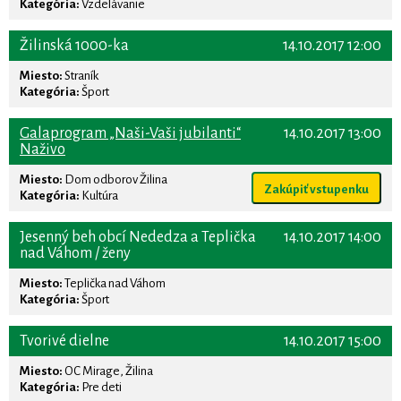
Kategória:
Vzdelávanie
Žilinská 1000-ka
14.10.2017 12:00
Miesto:
Straník
Kategória:
Šport
Galaprogram „Naši-Vaši jubilanti“
14.10.2017 13:00
Naživo
Miesto:
Dom odborov Žilina
Zakúpiť vstupenku
Kategória:
Kultúra
Jesenný beh obcí Nededza a Teplička
14.10.2017 14:00
nad Váhom / ženy
Miesto:
Teplička nad Váhom
Kategória:
Šport
Tvorivé dielne
14.10.2017 15:00
Miesto:
OC Mirage, Žilina
Kategória:
Pre deti