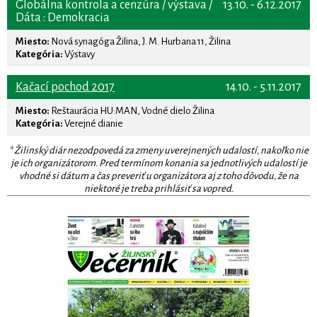
Globálna kontrola a cenzúra / výstava /
13.10. - 6.12.2017
Dáta : Demokracia
Miesto:
Nová synagóga Žilina, J. M. Hurbana 11, Žilina
Kategória:
Výstavy
Kačací pochod 2017
14.10. - 5.11.2017
Miesto:
Reštaurácia HU:MAN, Vodné dielo Žilina
Kategória:
Verejné dianie
* Žilinský diár nezodpovedá za zmeny uverejnených udalostí, nakoľko nie
je ich organizátorom. Pred termínom konania sa jednotlivých udalostí je
vhodné si dátum a čas preveriť u organizátora aj z toho dôvodu, že na
niektoré je treba prihlásiť sa vopred.