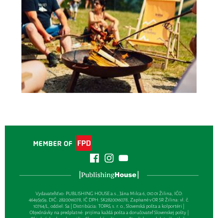
Vydavateľsťvo: PUBLISHING HOUSE a.s., Jána Milca 6, 010 01 Žilina, IČO:
46495959, DIČ: 2820016078, IČ DPH: SK2820016078, Zapísané v OR SR Žilina: vl. č.
10764/L, oddiel: Sa | Distribúcia: TOPAS, s. r. o., Slovenská pošta a kolportéri |
Objednávky na predplatné: prijíma každá pošta a doručovateľ Slovenskej pošty |