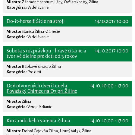
Miesto:
Záhradné centrum Lány, Ovčiarsko 185, Žilina
Kategória:
Vzdelávanie
Do-it-herself: Šitie na stroji
14.10.2017 10:00
Miesto:
Stanica Žilina-Záriečie
Kategória:
Vzdelávanie
Sobota s rozprávkou - hravé čítanie a
14.10.2017 10:00
tvorivé dielne pre deti od 3 rokov
Miesto:
Bábkové divadlo Žilina
Kategória:
Pre deti
Deň otvorených dverí tunela
14.10. 10:00 - 17:00
Považský Chlmec na D3 pri Žiline
Miesto:
Žilina
Kategória:
Verejné dianie
Kurz indického varenia Žilina
14.10. 10:00 - 17:00
Miesto:
Dobrá Čajovňa Žilina, Horný Val 37, Žilina