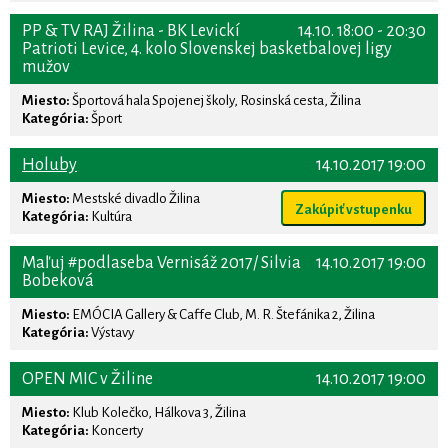
PP & TV RAJ Žilina - BK Levickí
14.10. 18:00 - 20:30
Patrioti Levice, 4. kolo Slovenskej basketbalovej ligy
mužov
Miesto:
Športová hala Spojenej školy, Rosinská cesta, Žilina
Kategória:
Šport
Holuby
14.10.2017 19:00
Miesto:
Mestské divadlo Žilina
Zakúpiť vstupenku
Kategória:
Kultúra
Maľuj #podlaseba Vernisáž 2017/ Silvia
14.10.2017 19:00
Bobeková
Miesto:
EMÓCIA Gallery & Caffe Club, M. R. Štefánika 2, Žilina
Kategória:
Výstavy
OPEN MIC v Žiline
14.10.2017 19:00
Miesto:
Klub Kolečko, Hálkova 3, Žilina
Kategória:
Koncerty