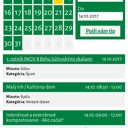
Do:
16
17
18
19
20
21
22
23
24
25
26
27
28
29
Pošli nám tip
30
31
1
2
3
4
5
3. ročník INOV-8 Behu Súľovskými skalami
14.10.2017
Miesto:
Súľov
Kategória:
Šport
Malý trh / Kultúrny dom
14.10. 08:30 - 13:00
Miesto:
Bytča
Kategória:
Verejné dianie
Interiérové a exteriérové
14.10. 09:00 - 12:00
kompostovanie - Ako začať?