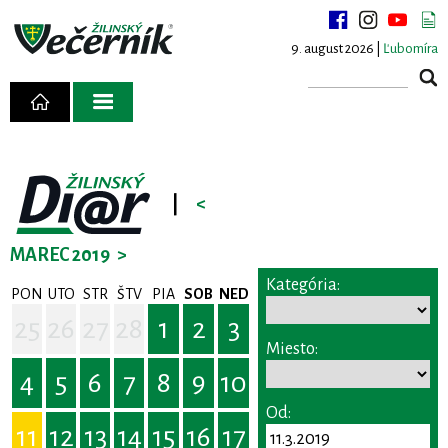
9. august 2026 |
Ľubomíra
|
<
MAREC 2019
>
Kategória:
PON
UTO
STR
ŠTV
PIA
SOB
NED
25
26
27
28
1
2
3
Miesto:
4
5
6
7
8
9
10
Od:
11
12
13
14
15
16
17