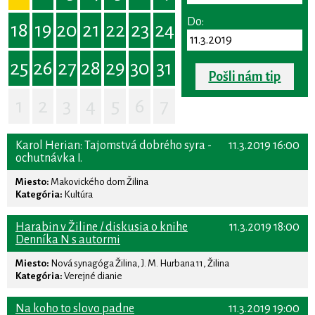
Do:
18
19
20
21
22
23
24
25
26
27
28
29
30
31
Pošli nám tip
1
2
3
4
5
6
7
Karol Herian: Tajomstvá dobrého syra -
11.3.2019 16:00
ochutnávka I.
Miesto:
Makovického dom Žilina
Kategória:
Kultúra
Harabin v Žiline / diskusia o knihe
11.3.2019 18:00
Denníka N s autormi
Miesto:
Nová synagóga Žilina, J. M. Hurbana 11, Žilina
Kategória:
Verejné dianie
Na koho to slovo padne
11.3.2019 19:00