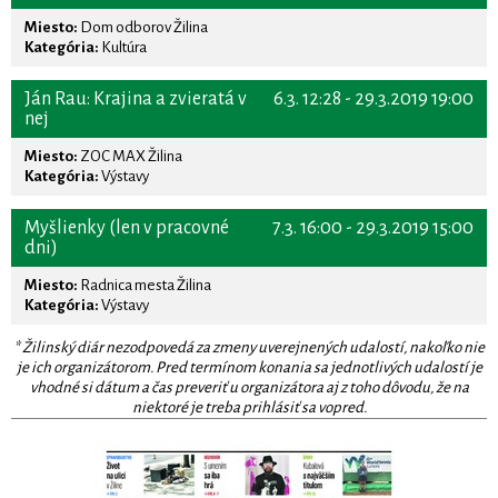
Miesto:
Dom odborov Žilina
Kategória:
Kultúra
Ján Rau: Krajina a zvieratá v
6.3. 12:28 - 29.3.2019 19:00
nej
Miesto:
ZOC MAX Žilina
Kategória:
Výstavy
Myšlienky (len v pracovné
7.3. 16:00 - 29.3.2019 15:00
dni)
Miesto:
Radnica mesta Žilina
Kategória:
Výstavy
* Žilinský diár nezodpovedá za zmeny uverejnených udalostí, nakoľko nie
je ich organizátorom. Pred termínom konania sa jednotlivých udalostí je
vhodné si dátum a čas preveriť u organizátora aj z toho dôvodu, že na
niektoré je treba prihlásiť sa vopred.