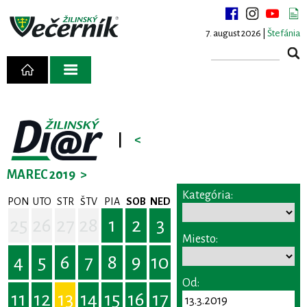
7. august 2026 |
Štefánia
|
<
MAREC 2019
>
Kategória:
PON
UTO
STR
ŠTV
PIA
SOB
NED
25
26
27
28
1
2
3
Miesto:
4
5
6
7
8
9
10
Od:
11
12
13
14
15
16
17