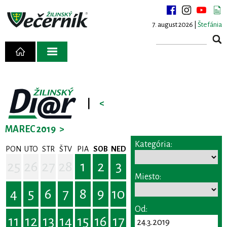
7. august 2026 |
Štefánia
|
<
MAREC 2019
>
Kategória:
PON
UTO
STR
ŠTV
PIA
SOB
NED
25
26
27
28
1
2
3
Miesto:
4
5
6
7
8
9
10
Od:
11
12
13
14
15
16
17