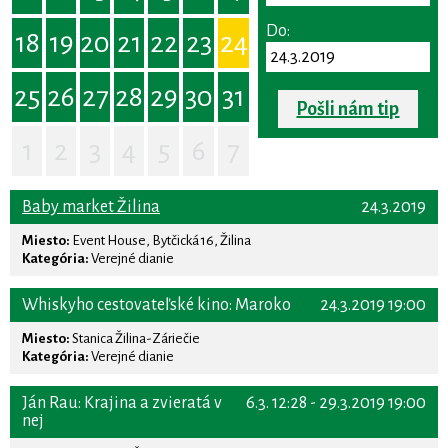
Do:
18
19
20
21
22
23
24
25
26
27
28
29
30
31
Pošli nám tip
1
2
3
4
5
6
7
Baby market Žilina
24.3.2019
Miesto:
Event House, Bytčická 16, Žilina
Kategória:
Verejné dianie
Whiskyho cestovateľské kino: Maroko
24.3.2019 19:00
Miesto:
Stanica Žilina-Záriečie
Kategória:
Verejné dianie
Ján Rau: Krajina a zvieratá v
6.3. 12:28 - 29.3.2019 19:00
nej