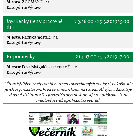
Miesto:
ZOC MAX Žilina
Kategória:
Výstavy
Myšlienky (len v pracovné
7.3. 16:00 - 29.3.2019 15:00
dni)
Miesto:
Radnica mesta Žilina
Kategória:
Výstavy
Pripomienky
21.3. 17:00 - 5.5.2019 17:00
Miesto:
Považská galéria umenia v Žiline
Kategória:
Výstavy
* Žilinský diár nezodpovedá za zmeny uverejnených udalostí, nakoľko nie
je ich organizátorom. Pred termínom konania sa jednotlivých udalostí je
vhodné si dátum a čas preveriť u organizátora aj z toho dôvodu, že na
niektoré je treba prihlásiť sa vopred.