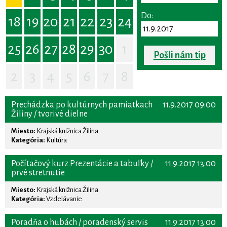
Do:
18
19
20
21
22
23
24
25
26
27
28
29
30
1
Pošli nám tip
2
3
4
5
6
7
8
Prechádzka po kultúrnych pamiatkach
11.9.2017 09:00
Žiliny / tvorivé dielne
Miesto:
Krajská knižnica Žilina
Kategória:
Kultúra
Počítačový kurz Prezentácie a tabuľky /
11.9.2017 13:00
prvé stretnutie
Miesto:
Krajská knižnica Žilina
Kategória:
Vzdelávanie
Poradňa o hubách / poradenský servis
11.9.2017 13:00