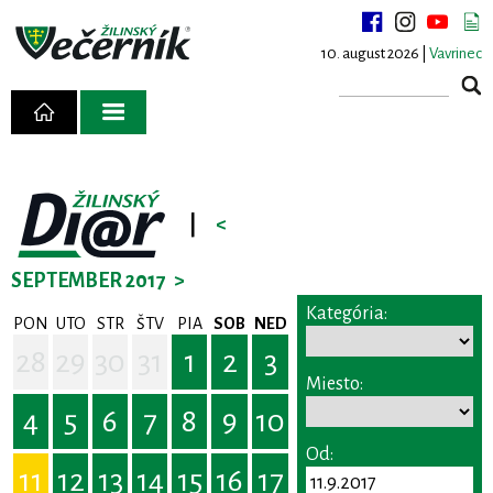
10. august 2026 |
Vavrinec
|
<
SEPTEMBER 2017
>
Kategória:
PON
UTO
STR
ŠTV
PIA
SOB
NED
28
29
30
31
1
2
3
Miesto:
4
5
6
7
8
9
10
Od:
11
12
13
14
15
16
17