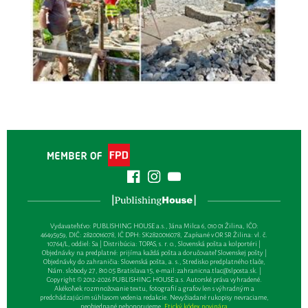
Vydavateľsťvo: PUBLISHING HOUSE a.s., Jána Milca 6, 010 01 Žilina, IČO:
46495959, DIČ: 2820016078, IČ DPH: SK2820016078, Zapísané v OR SR Žilina: vl. č.
10764/L, oddiel: Sa | Distribúcia: TOPAS, s. r. o., Slovenská pošta a kolportéri |
Objednávky na predplatné: prijíma každá pošta a doručovateľ Slovenskej pošty |
Objednávky do zahraničia: Slovenská pošta, a. s., Stredisko predplatného tlače,
Nám. slobody 27, 810 05 Bratislava 15, e-mail:
zahranicna.tlac@slposta.sk
. |
Copyright © 2012-2026 PUBLISHING HOUSE a.s. Autorské práva vyhradené.
Akékoľvek rozmnožovanie textu, fotografií a grafov len s výhradným a
predchádzajúcim súhlasom vedenia redakcie. Nevyžiadané rukopisy nevraciame,
neobjednané nehonorujeme.
Etický kódex novinára