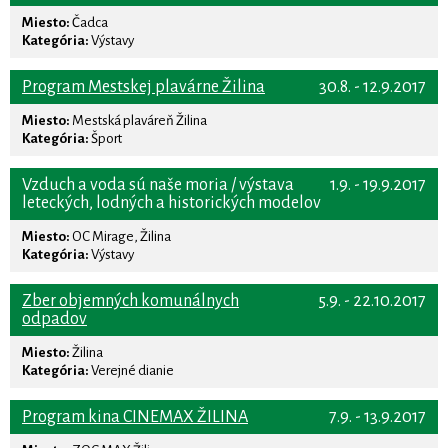
Miesto:
Čadca
Kategória:
Výstavy
Program Mestskej plavárne Žilina
30.8. - 12.9.2017
Miesto:
Mestská plaváreň Žilina
Kategória:
Šport
Vzduch a voda sú naše moria / výstava
1.9. - 19.9.2017
leteckých, lodných a historických modelov
Miesto:
OC Mirage, Žilina
Kategória:
Výstavy
Zber objemných komunálnych
5.9. - 22.10.2017
odpadov
Miesto:
Žilina
Kategória:
Verejné dianie
Program kina CINEMAX ŽILINA
7.9. - 13.9.2017