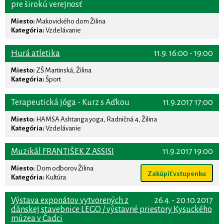
pre širokú verejnosť
Miesto:
Makovického dom Žilina
Kategória:
Vzdelávanie
Hurá atletika
11.9. 16:00 - 19:00
Miesto:
ZŠ Martinská, Žilina
Kategória:
Šport
Terapeutická jóga - Kurz s Aďkou
11.9.2017 17:00
Miesto:
HAMSA Ashtanga yoga, Radničná 4, Žilina
Kategória:
Vzdelávanie
Muzikál FRANTIŠEK Z ASSISI
11.9.2017 19:00
Miesto:
Dom odborov Žilina
Zakúpiť vstupenku
Kategória:
Kultúra
Výstava exponátov vytvorených z
26.4. - 20.10.2017
dánskej stavebnice LEGO / výstavné priestory Kysuckého
múzea v Čadci