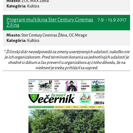
Miesto:
ZOC MAX Žilina
Kategória:
Kultúra
Program multikina Ster Century Cinemas
7.9. - 13.9.2017
Žilina
Miesto:
Ster Century Cinemas Žilina, OC Mirage
Kategória:
Kultúra
* Žilinský diár nezodpovedá za zmeny uverejnených udalostí, nakoľko nie
je ich organizátorom. Pred termínom konania sa jednotlivých udalostí je
vhodné si dátum a čas preveriť u organizátora aj z toho dôvodu, že na
niektoré je treba prihlásiť sa vopred.