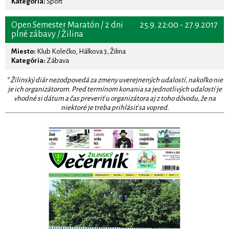
Kategória:
Šport
Open Semester Maratón / 2 dni
25.9. 22:00 - 27.9.2017
plné zábavy / Žilina
Miesto:
Klub Kolečko, Hálkova 3, Žilina
Kategória:
Zábava
* Žilinský diár nezodpovedá za zmeny uverejnených udalostí, nakoľko nie
je ich organizátorom. Pred termínom konania sa jednotlivých udalostí je
vhodné si dátum a čas preveriť u organizátora aj z toho dôvodu, že na
niektoré je treba prihlásiť sa vopred.