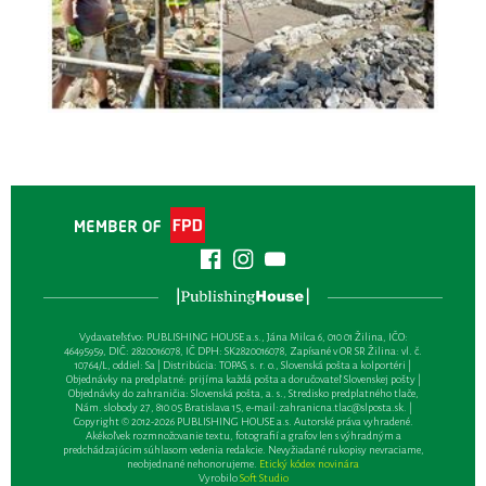
Vydavateľsťvo: PUBLISHING HOUSE a.s., Jána Milca 6, 010 01 Žilina, IČO:
46495959, DIČ: 2820016078, IČ DPH: SK2820016078, Zapísané v OR SR Žilina: vl. č.
10764/L, oddiel: Sa | Distribúcia: TOPAS, s. r. o., Slovenská pošta a kolportéri |
Objednávky na predplatné: prijíma každá pošta a doručovateľ Slovenskej pošty |
Objednávky do zahraničia: Slovenská pošta, a. s., Stredisko predplatného tlače,
Nám. slobody 27, 810 05 Bratislava 15, e-mail:
zahranicna.tlac@slposta.sk
. |
Copyright © 2012-2026 PUBLISHING HOUSE a.s. Autorské práva vyhradené.
Akékoľvek rozmnožovanie textu, fotografií a grafov len s výhradným a
predchádzajúcim súhlasom vedenia redakcie. Nevyžiadané rukopisy nevraciame,
neobjednané nehonorujeme.
Etický kódex novinára
Vyrobilo
Soft Studio