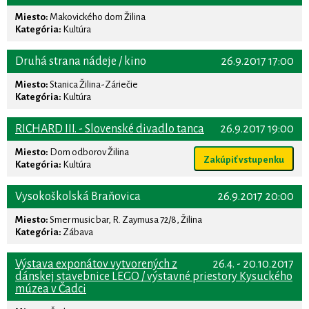
Miesto:
Makovického dom Žilina
Kategória:
Kultúra
Druhá strana nádeje / kino
26.9.2017 17:00
Miesto:
Stanica Žilina-Záriečie
Kategória:
Kultúra
RICHARD III. - Slovenské divadlo tanca
26.9.2017 19:00
Miesto:
Dom odborov Žilina
Zakúpiť vstupenku
Kategória:
Kultúra
Vysokoškolská Braňovica
26.9.2017 20:00
Miesto:
Smer music bar, R. Zaymusa 72/8, Žilina
Kategória:
Zábava
Výstava exponátov vytvorených z
26.4. - 20.10.2017
dánskej stavebnice LEGO / výstavné priestory Kysuckého
múzea v Čadci