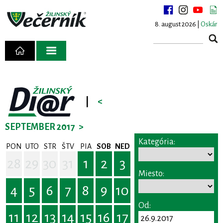
8. august 2026 |
Oskár
|
<
SEPTEMBER 2017
>
Kategória:
PON
UTO
STR
ŠTV
PIA
SOB
NED
28
29
30
31
1
2
3
Miesto:
4
5
6
7
8
9
10
Od:
11
12
13
14
15
16
17