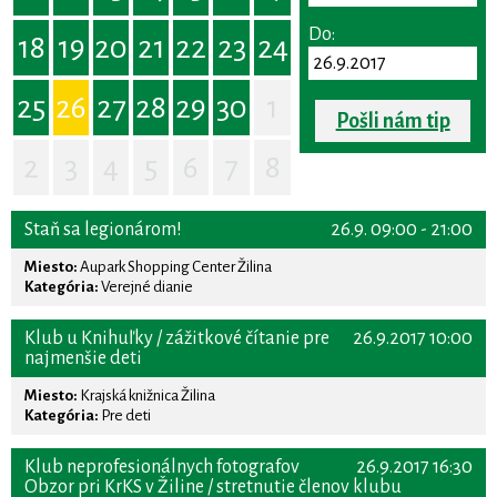
Do:
18
19
20
21
22
23
24
25
26
27
28
29
30
1
Pošli nám tip
2
3
4
5
6
7
8
Staň sa legionárom!
26.9. 09:00 - 21:00
Miesto:
Aupark Shopping Center Žilina
Kategória:
Verejné dianie
Klub u Knihuľky / zážitkové čítanie pre
26.9.2017 10:00
najmenšie deti
Miesto:
Krajská knižnica Žilina
Kategória:
Pre deti
Klub neprofesionálnych fotografov
26.9.2017 16:30
Obzor pri KrKS v Žiline / stretnutie členov klubu