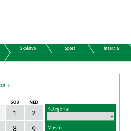
Školstvo
Šport
Inzercia
22
>
SOB
NED
Kategória:
1
2
8
9
Miesto: