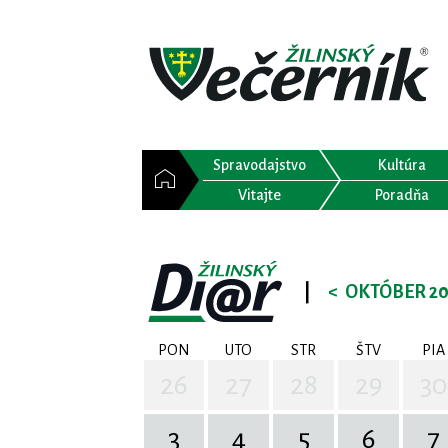
Spravodajstvo
Kultúra
Vitajte
Poradňa
|
<
OKTÓBER 20
PON
UTO
STR
ŠTV
PIA
26
27
28
29
30
3
4
5
6
7