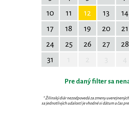
10
11
12
13
14
17
18
19
20
21
24
25
26
27
28
31
1
2
3
4
Pre daný filter sa nen
* Žilinský diár nezodpovedá za zmeny uverejnených
sa jednotlivých udalostí je vhodné si dátum a čas prev