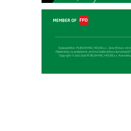
Vydavateľsťvo: PUBLISHING HOUSE a.s., Jána Milca 6, 010 01 Ži
Objednávky na predplatné: prijíma každá pošta a doručovateľ Sl
Copyright © 2012-2026 PUBLISHING HOUSE a.s. Autorské prá