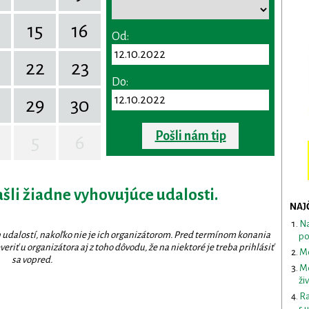
15
16
Od:
22
23
Do:
29
30
Pošli nám tip
5
6
ašli žiadne vyhovujúce udalosti.
NAJ
Na
 udalostí, nakoľko nie je ich organizátorom. Pred termínom konania
po
eriť u organizátora aj z toho dôvodu, že na niektoré je treba prihlásiť
Mo
sa vopred.
Me
ži
Ra
s 