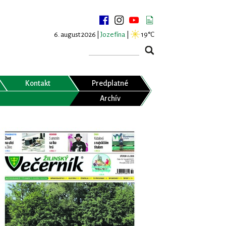
6. august 2026 |
Jozefína
|
19°C
Kontakt
Predplatné
Archív