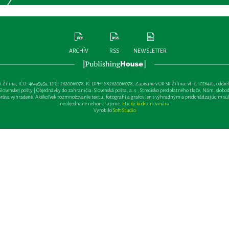
ARCHÍV
RSS
NEWSLETTER
lina, IČO: 46495959, DIČ: 2820016078, IČ DPH: SK2820016078, Zapísané v OR SR Žilina: vl. č. 10764/L, oddiel: Sa 
ovenskej pošty | Objednávky do zahraničia: Slovenská pošta, a. s., Stredisko predplatného tlače, Nám. slobody 
va vyhradené. Akékoľvek rozmnožovanie textu, fotografií a grafov len s výhradným a predchádzajúcim sú
neobjednané nehonorujeme.
Etický kódex novinára
Vyrobilo
Soft Studio