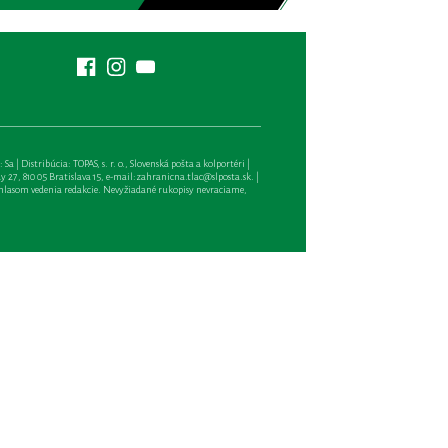
| Distribúcia: TOPAS, s. r. o., Slovenská pošta a kolportéri |
27, 810 05 Bratislava 15, e-mail:
zahranicna.tlac@slposta.sk
. |
hlasom vedenia redakcie. Nevyžiadané rukopisy nevraciame,