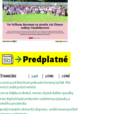
ČÍTANEJŠIE
24H
3 DNI
7 DNÍ
 ceste pod Strečnom pribudol červený asfalt. Má
môcť znížiť počet nehôd
st na Hájiku rozkvitol, mesto chystá ďalšie výsadby
sto Bytča hľadá vedúceho oddelenia výstavby a
votného prostredia
jecký maratón obmedzí dopravu, vodiči musia počítať
uzáverou celej trate