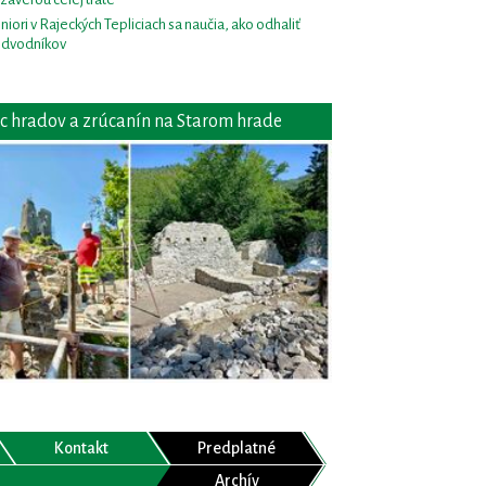
niori v Rajeckých Tepliciach sa naučia, ako odhaliť
dvodníkov
c hradov a zrúcanín na Starom hrade
Kontakt
Predplatné
Archív