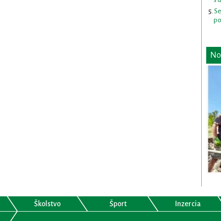
Se
po
No
Školstvo
Šport
Inzercia