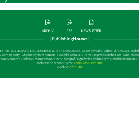
ARCHÍV
RSS
NEWSLETTER
lina, IČO: 46495959, DIČ: 2820016078, IČ DPH: SK2820016078, Zapísané v OR SR Žilina: vl. č. 10764/L, oddiel: Sa 
ovenskej pošty | Objednávky do zahraničia: Slovenská pošta, a. s., Stredisko predplatného tlače, Nám. slobody 
va vyhradené. Akékoľvek rozmnožovanie textu, fotografií a grafov len s výhradným a predchádzajúcim sú
neobjednané nehonorujeme.
Etický kódex novinára
Vyrobilo
Soft Studio