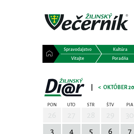
Spravodajstvo
Kultúra
Vitajte
Poradňa
|
<
OKTÓBER 20
PON
UTO
STR
ŠTV
PIA
26
27
28
29
30
3
4
5
6
7