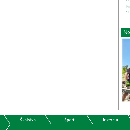
Pr
na
No
Školstvo
Šport
Inzercia