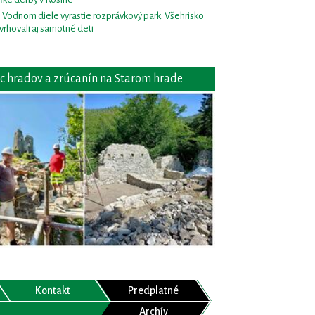
i Vodnom diele vyrastie rozprávkový park. Všehrisko
vrhovali aj samotné deti
c hradov a zrúcanín na Starom hrade
Kontakt
Predplatné
Archív