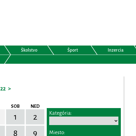
Školstvo
Šport
Inzercia
22
>
SOB
NED
Kategória:
1
2
8
9
Miesto: