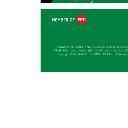
Vydavateľsťvo: PUBLISHING HOUSE a.s., Jána Milca 6, 010 01 Ži
Objednávky na predplatné: prijíma každá pošta a doručovateľ Sl
Copyright © 2012-2026 PUBLISHING HOUSE a.s. Autorské prá