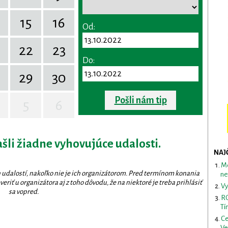
15
16
Od:
22
23
Do:
29
30
Pošli nám tip
5
6
ašli žiadne vyhovujúce udalosti.
NAJ
Me
 udalostí, nakoľko nie je ich organizátorom. Pred termínom konania
ne
eriť u organizátora aj z toho dôvodu, že na niektoré je treba prihlásiť
Vy
sa vopred.
RO
Tí
Ce
Ve