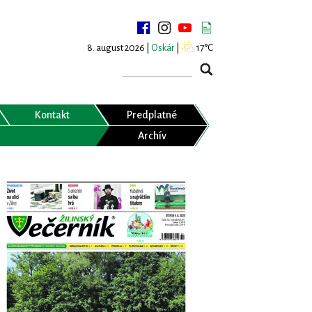
8. august 2026 |
Oskár
|
17°C
Kontakt
Predplatné
Archív