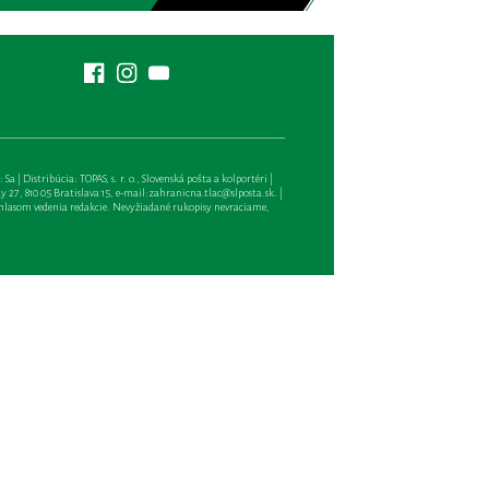
| Distribúcia: TOPAS, s. r. o., Slovenská pošta a kolportéri |
27, 810 05 Bratislava 15, e-mail:
zahranicna.tlac@slposta.sk
. |
hlasom vedenia redakcie. Nevyžiadané rukopisy nevraciame,