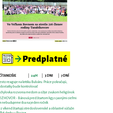
ČÍTANEJŠIE
24H
3 DNI
7 DNÍ
sto reaguje na kritiku Bulváru: Práce pokračujú,
dostatky bude kontrolovať
chylovka rozvonia medom a ožije zvukom heligónok
ZHOVOR - Bánová pred štartom ligy s jasnými cieľmi:
m nebudujeme iba na jeden ročník
z víkend štartujú stredoslovenské a oblastné súťaže:
ľké derby v Rosine