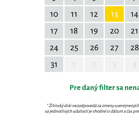
10
11
12
13
14
17
18
19
20
21
24
25
26
27
28
31
1
2
3
4
Pre daný filter sa nen
* Žilinský diár nezodpovedá za zmeny uverejnených
sa jednotlivých udalostí je vhodné si dátum a čas prev