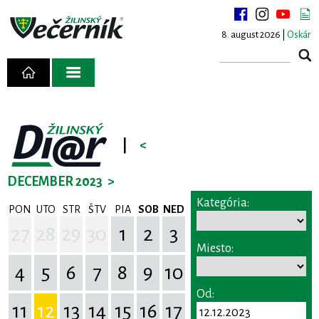
8. august 2026 |
Oskár
|
<
DECEMBER 2023
>
Kategória:
PON
UTO
STR
ŠTV
PIA
SOB
NED
27
28
29
30
1
2
3
Miesto:
4
5
6
7
8
9
10
Od:
11
12
13
14
15
16
17