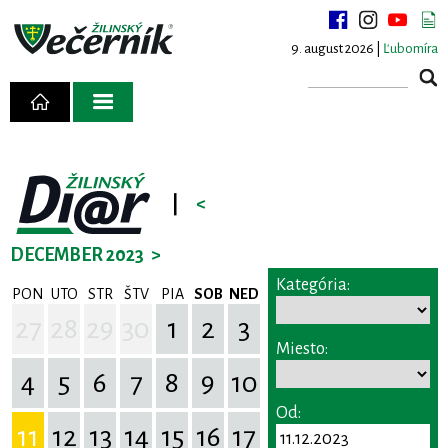
9. august 2026 |
Ľubomíra
|
<
DECEMBER 2023
>
Kategória:
PON
UTO
STR
ŠTV
PIA
SOB
NED
27
28
29
30
1
2
3
Miesto:
4
5
6
7
8
9
10
Od:
11
12
13
14
15
16
17