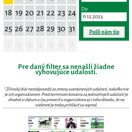
Do:
18
19
20
21
22
23
24
25
26
27
28
29
30
31
Pošli nám tip
1
2
3
4
5
6
7
Pre daný filter sa nenašli žiadne
vyhovujúce udalosti.
* Žilinský diár nezodpovedá za zmeny uverejnených udalostí, nakoľko nie
je ich organizátorom. Pred termínom konania sa jednotlivých udalostí je
vhodné si dátum a čas preveriť u organizátora aj z toho dôvodu, že na
niektoré je treba prihlásiť sa vopred.