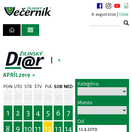
8. august 2026 |
Oskár
|
<
APRÍL 2019
>
Kategória:
PON
UTO
STR
ŠTV
PIA
SOB
NED
25
26
27
28
29
30
31
Miesto:
1
2
3
4
5
6
7
Od:
8
9
10
11
12
13
14