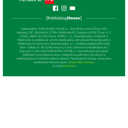
Vydavateľsťvo: PUBLISHING HOUSE a.s., Jána Milca 6, 010 01 Žilina, IČO:
46495959, DIČ: 2820016078, IČ DPH: SK2820016078, Zapísané v OR SR Žilina: vl. č.
10764/L, oddiel: Sa | Distribúcia: TOPAS, s. r. o., Slovenská pošta a kolportéri |
Objednávky na predplatné: prijíma každá pošta a doručovateľ Slovenskej pošty |
Objednávky do zahraničia: Slovenská pošta, a. s., Stredisko predplatného tlače,
Nám. slobody 27, 810 05 Bratislava 15, e-mail:
zahranicna.tlac@slposta.sk
. |
Copyright © 2012-2026 PUBLISHING HOUSE a.s. Autorské práva vyhradené.
Akékoľvek rozmnožovanie textu, fotografií a grafov len s výhradným a
predchádzajúcim súhlasom vedenia redakcie. Nevyžiadané rukopisy nevraciame,
neobjednané nehonorujeme.
Etický kódex novinára
Vyrobilo
Soft Studio