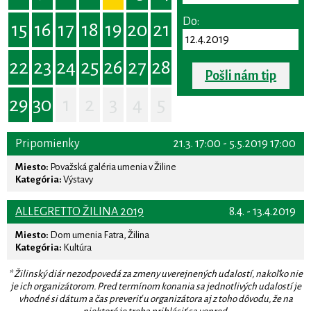
Do:
15
16
17
18
19
20
21
22
23
24
25
26
27
28
Pošli nám tip
29
30
1
2
3
4
5
Pripomienky
21.3. 17:00 - 5.5.2019 17:00
Miesto:
Považská galéria umenia v Žiline
Kategória:
Výstavy
ALLEGRETTO ŽILINA 2019
8.4. - 13.4.2019
Miesto:
Dom umenia Fatra, Žilina
Kategória:
Kultúra
* Žilinský diár nezodpovedá za zmeny uverejnených udalostí, nakoľko nie
je ich organizátorom. Pred termínom konania sa jednotlivých udalostí je
vhodné si dátum a čas preveriť u organizátora aj z toho dôvodu, že na