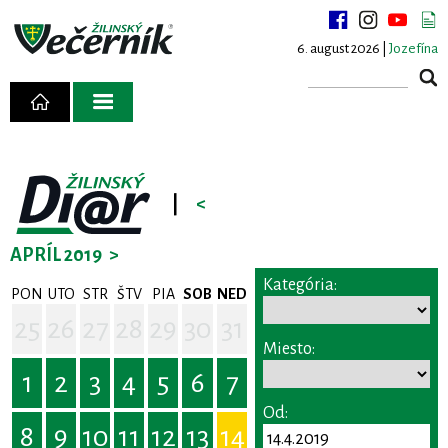
6. august 2026 |
Jozefína
|
<
APRÍL 2019
>
Kategória:
PON
UTO
STR
ŠTV
PIA
SOB
NED
25
26
27
28
29
30
31
Miesto:
1
2
3
4
5
6
7
Od:
8
9
10
11
12
13
14