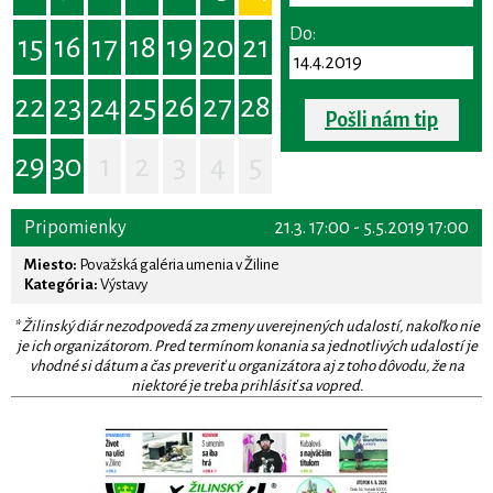
Do:
15
16
17
18
19
20
21
22
23
24
25
26
27
28
Pošli nám tip
29
30
1
2
3
4
5
Pripomienky
21.3. 17:00 - 5.5.2019 17:00
Miesto:
Považská galéria umenia v Žiline
Kategória:
Výstavy
* Žilinský diár nezodpovedá za zmeny uverejnených udalostí, nakoľko nie
je ich organizátorom. Pred termínom konania sa jednotlivých udalostí je
vhodné si dátum a čas preveriť u organizátora aj z toho dôvodu, že na
niektoré je treba prihlásiť sa vopred.