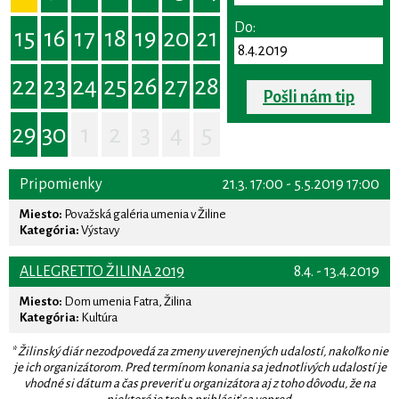
Do:
15
16
17
18
19
20
21
22
23
24
25
26
27
28
Pošli nám tip
29
30
1
2
3
4
5
Pripomienky
21.3. 17:00 - 5.5.2019 17:00
Miesto:
Považská galéria umenia v Žiline
Kategória:
Výstavy
ALLEGRETTO ŽILINA 2019
8.4. - 13.4.2019
Miesto:
Dom umenia Fatra, Žilina
Kategória:
Kultúra
* Žilinský diár nezodpovedá za zmeny uverejnených udalostí, nakoľko nie
je ich organizátorom. Pred termínom konania sa jednotlivých udalostí je
vhodné si dátum a čas preveriť u organizátora aj z toho dôvodu, že na