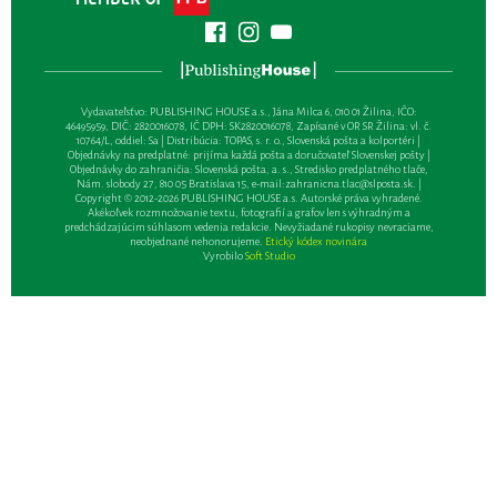
Vydavateľsťvo: PUBLISHING HOUSE a.s., Jána Milca 6, 010 01 Žilina, IČO:
46495959, DIČ: 2820016078, IČ DPH: SK2820016078, Zapísané v OR SR Žilina: vl. č.
10764/L, oddiel: Sa | Distribúcia: TOPAS, s. r. o., Slovenská pošta a kolportéri |
Objednávky na predplatné: prijíma každá pošta a doručovateľ Slovenskej pošty |
Objednávky do zahraničia: Slovenská pošta, a. s., Stredisko predplatného tlače,
Nám. slobody 27, 810 05 Bratislava 15, e-mail:
zahranicna.tlac@slposta.sk
. |
Copyright © 2012-2026 PUBLISHING HOUSE a.s. Autorské práva vyhradené.
Akékoľvek rozmnožovanie textu, fotografií a grafov len s výhradným a
predchádzajúcim súhlasom vedenia redakcie. Nevyžiadané rukopisy nevraciame,
neobjednané nehonorujeme.
Etický kódex novinára
Vyrobilo
Soft Studio