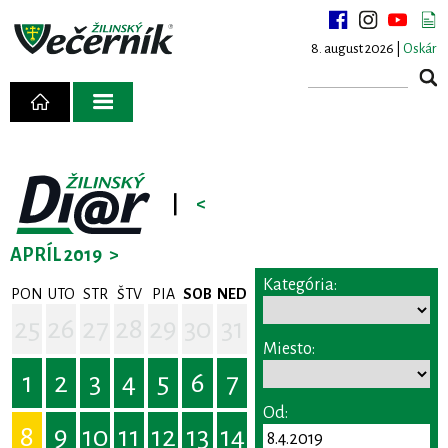
8. august 2026 |
Oskár
|
<
APRÍL 2019
>
Kategória:
PON
UTO
STR
ŠTV
PIA
SOB
NED
25
26
27
28
29
30
31
Miesto:
1
2
3
4
5
6
7
Od:
8
9
10
11
12
13
14