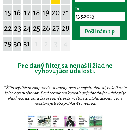
Do:
15
16
17
18
19
20
21
22
23
24
25
26
27
28
Pošli nám tip
29
30
31
1
2
3
4
Pre daný filter sa nenašli žiadne
vyhovujúce udalosti.
* Žilinský diár nezodpovedá za zmeny uverejnených udalostí, nakoľko nie
je ich organizátorom. Pred termínom konania sa jednotlivých udalostí je
vhodné si dátum a čas preveriť u organizátora aj z toho dôvodu, že na
niektoré je treba prihlásiť sa vopred.