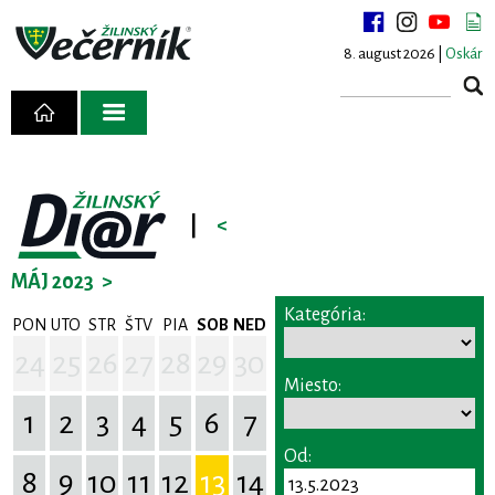
8. august 2026 |
Oskár
|
<
MÁJ 2023
>
Kategória:
PON
UTO
STR
ŠTV
PIA
SOB
NED
24
25
26
27
28
29
30
Miesto:
1
2
3
4
5
6
7
Od:
8
9
10
11
12
13
14