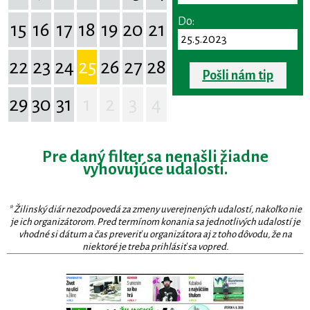
Do:
15
16
17
18
19
20
21
22
23
24
25
26
27
28
Pošli nám tip
29
30
31
1
2
3
4
Pre daný filter sa nenašli žiadne
vyhovujúce udalosti.
* Žilinský diár nezodpovedá za zmeny uverejnených udalostí, nakoľko nie
je ich organizátorom. Pred termínom konania sa jednotlivých udalostí je
vhodné si dátum a čas preveriť u organizátora aj z toho dôvodu, že na
niektoré je treba prihlásiť sa vopred.