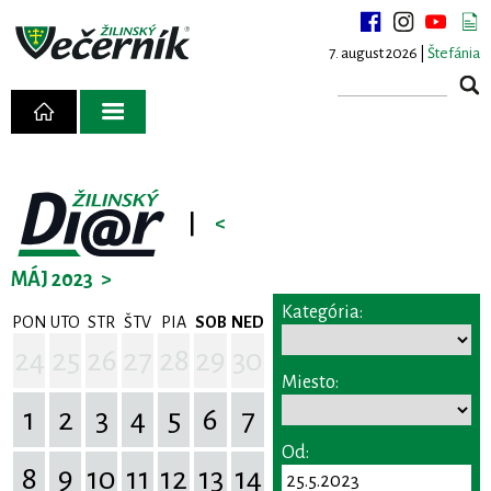
7. august 2026 |
Štefánia
|
<
MÁJ 2023
>
Kategória:
PON
UTO
STR
ŠTV
PIA
SOB
NED
24
25
26
27
28
29
30
Miesto:
1
2
3
4
5
6
7
Od:
8
9
10
11
12
13
14