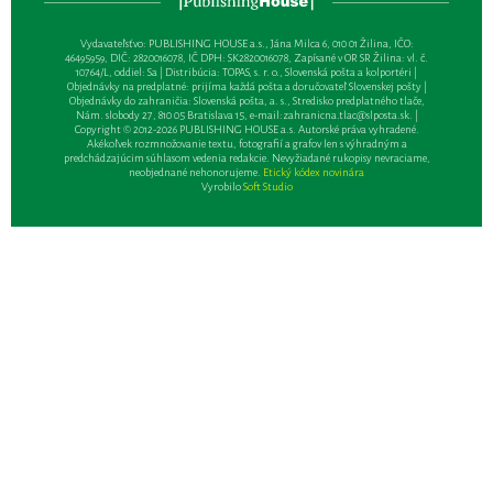
Vydavateľsťvo: PUBLISHING HOUSE a.s., Jána Milca 6, 010 01 Žilina, IČO:
46495959, DIČ: 2820016078, IČ DPH: SK2820016078, Zapísané v OR SR Žilina: vl. č.
10764/L, oddiel: Sa | Distribúcia: TOPAS, s. r. o., Slovenská pošta a kolportéri |
Objednávky na predplatné: prijíma každá pošta a doručovateľ Slovenskej pošty |
Objednávky do zahraničia: Slovenská pošta, a. s., Stredisko predplatného tlače,
Nám. slobody 27, 810 05 Bratislava 15, e-mail:
zahranicna.tlac@slposta.sk
. |
Copyright © 2012-2026 PUBLISHING HOUSE a.s. Autorské práva vyhradené.
Akékoľvek rozmnožovanie textu, fotografií a grafov len s výhradným a
predchádzajúcim súhlasom vedenia redakcie. Nevyžiadané rukopisy nevraciame,
neobjednané nehonorujeme.
Etický kódex novinára
Vyrobilo
Soft Studio