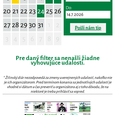
Do:
20
21
22
23
24
25
26
27
28
29
30
31
1
2
Pošli nám tip
3
4
5
6
7
8
9
Pre daný filter sa nenašli žiadne
vyhovujúce udalosti.
* Žilinský diár nezodpovedá za zmeny uverejnených udalostí, nakoľko nie
je ich organizátorom. Pred termínom konania sa jednotlivých udalostí je
vhodné si dátum a čas preveriť u organizátora aj z toho dôvodu, že na
niektoré je treba prihlásiť sa vopred.