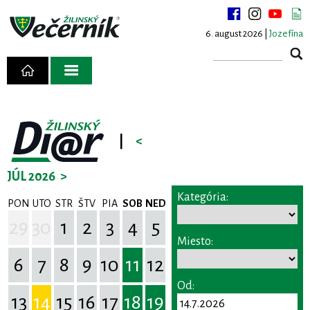
6. august 2026 |
Jozefína
|
<
JÚL 2026
>
Kategória:
PON
UTO
STR
ŠTV
PIA
SOB
NED
29
30
1
2
3
4
5
Miesto:
6
7
8
9
10
11
12
Od:
13
14
15
16
17
18
19