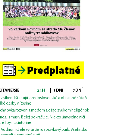
ČÍTANEJŠIE
24H
3 DNI
7 DNÍ
z víkend štartujú stredoslovenské a oblastné súťaže:
ľké derby v Rosine
chylovka rozvonia medom a ožije zvukom heligónok
ndalizmus v Belej pokračuje. Niekto úmyselne ničí
aré lipy na cintoríne
i Vodnom diele vyrastie rozprávkový park. Všehrisko
vrhovali aj samotné deti