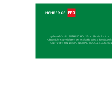
Vydavateľsťvo: PUBLISHING HOUSE a.s., Jána Milca 6, 010 01 Ži
Objednávky na predplatné: prijíma každá pošta a doručovateľ Sl
Copyright © 2012-2026 PUBLISHING HOUSE a.s. Autorské prá