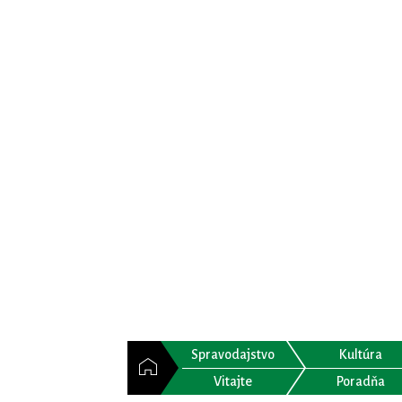
Spravodajstvo
Kultúra
Vitajte
Poradňa