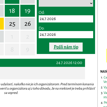
18
19
Od:
25
26
Do:
1
2
Pošli nám tip
8
9
24.7.2026 12:00
NAJ
Ce
Ve
 udalostí, nakoľko nie je ich organizátorom. Pred termínom konania
Vy
eriť u organizátora aj z toho dôvodu, že na niektoré je treba prihlásiť
sa vopred.
Va
st
Pr
na