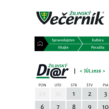
Spravodajstvo
Kultúra
Vitajte
Poradňa
|
<
JÚL 2026
>
PON
UTO
STR
ŠTV
PIA
29
30
1
2
3
6
7
8
9
10