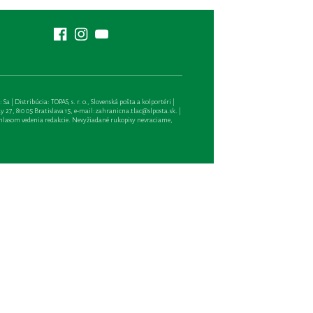
| Distribúcia: TOPAS, s. r. o., Slovenská pošta a kolportéri |
27, 810 05 Bratislava 15, e-mail:
zahranicna.tlac@slposta.sk
. |
hlasom vedenia redakcie. Nevyžiadané rukopisy nevraciame,