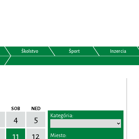
Školstvo
Šport
Inzercia
SOB
NED
Kategória:
4
5
11
12
Miesto: