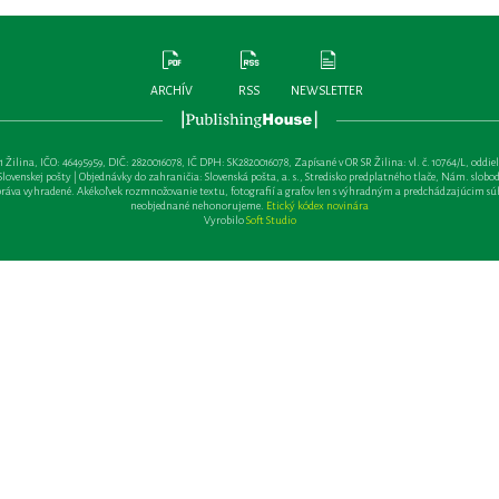
ARCHÍV
RSS
NEWSLETTER
lina, IČO: 46495959, DIČ: 2820016078, IČ DPH: SK2820016078, Zapísané v OR SR Žilina: vl. č. 10764/L, oddiel: Sa 
ovenskej pošty | Objednávky do zahraničia: Slovenská pošta, a. s., Stredisko predplatného tlače, Nám. slobody 
va vyhradené. Akékoľvek rozmnožovanie textu, fotografií a grafov len s výhradným a predchádzajúcim sú
neobjednané nehonorujeme.
Etický kódex novinára
Vyrobilo
Soft Studio