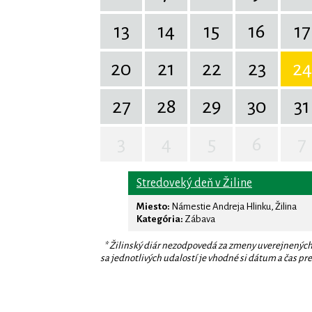
13
14
15
16
17
20
21
22
23
24
27
28
29
30
31
3
4
5
6
7
Stredoveký deň v Žiline
Miesto:
Námestie Andreja Hlinku, Žilina
Kategória:
Zábava
* Žilinský diár nezodpovedá za zmeny uverejnených
sa jednotlivých udalostí je vhodné si dátum a čas prev