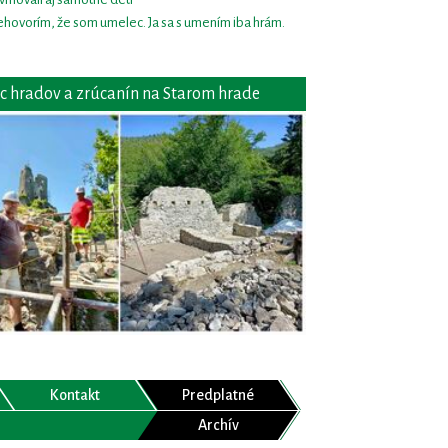
hovorím, že som umelec. Ja sa s umením iba hrám.
c hradov a zrúcanín na Starom hrade
Kontakt
Predplatné
Archív