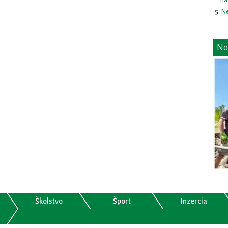
Ne
No
Školstvo
Šport
Inzercia