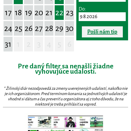
Do:
17
18
19
20
21
22
23
24
25
26
27
28
29
30
Pošli nám tip
31
1
2
3
4
5
6
Pre daný filter sa nenašli žiadne
vyhovujúce udalosti.
* Žilinský diár nezodpovedá za zmeny uverejnených udalostí, nakoľko nie
je ich organizátorom. Pred termínom konania sa jednotlivých udalostí je
vhodné si dátum a čas preveriť u organizátora aj z toho dôvodu, že na
niektoré je treba prihlásiť sa vopred.