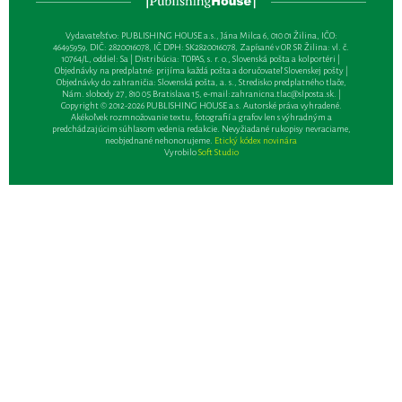
Vydavateľsťvo: PUBLISHING HOUSE a.s., Jána Milca 6, 010 01 Žilina, IČO:
46495959, DIČ: 2820016078, IČ DPH: SK2820016078, Zapísané v OR SR Žilina: vl. č.
10764/L, oddiel: Sa | Distribúcia: TOPAS, s. r. o., Slovenská pošta a kolportéri |
Objednávky na predplatné: prijíma každá pošta a doručovateľ Slovenskej pošty |
Objednávky do zahraničia: Slovenská pošta, a. s., Stredisko predplatného tlače,
Nám. slobody 27, 810 05 Bratislava 15, e-mail:
zahranicna.tlac@slposta.sk
. |
Copyright © 2012-2026 PUBLISHING HOUSE a.s. Autorské práva vyhradené.
Akékoľvek rozmnožovanie textu, fotografií a grafov len s výhradným a
predchádzajúcim súhlasom vedenia redakcie. Nevyžiadané rukopisy nevraciame,
neobjednané nehonorujeme.
Etický kódex novinára
Vyrobilo
Soft Studio