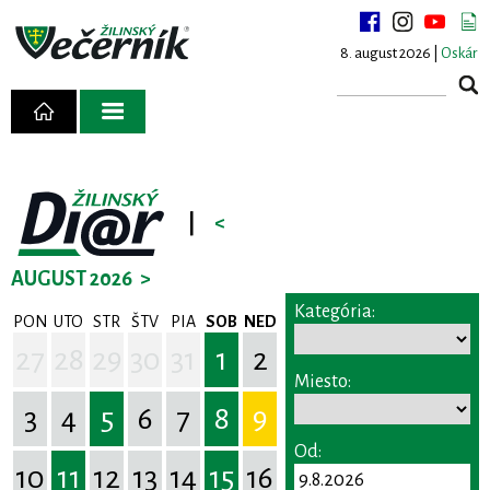
8. august 2026 |
Oskár
|
<
AUGUST 2026
>
Kategória:
PON
UTO
STR
ŠTV
PIA
SOB
NED
27
28
29
30
31
1
2
Miesto:
3
4
5
6
7
8
9
Od:
10
11
12
13
14
15
16