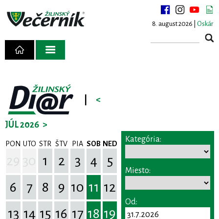
8. august 2026 |
Oskár
|
<
JÚL 2026
>
Kategória:
PON
UTO
STR
ŠTV
PIA
SOB
NED
29
30
1
2
3
4
5
Miesto:
6
7
8
9
10
11
12
Od:
13
14
15
16
17
18
19