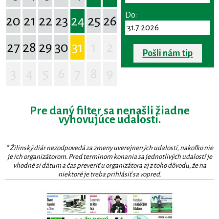
Do:
20
21
22
23
24
25
26
27
28
29
30
31
1
2
Pošli nám tip
3
4
5
6
7
8
9
Pre daný filter sa nenašli žiadne
vyhovujúce udalosti.
* Žilinský diár nezodpovedá za zmeny uverejnených udalostí, nakoľko nie
je ich organizátorom. Pred termínom konania sa jednotlivých udalostí je
vhodné si dátum a čas preveriť u organizátora aj z toho dôvodu, že na
niektoré je treba prihlásiť sa vopred.