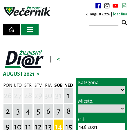
6. august 2026 |
Jozefína
|
<
AUGUST 2021
>
Kategória:
PON
UTO
STR
ŠTV
PIA
SOB
NED
26
27
28
29
30
31
1
Miesto:
2
3
4
5
6
7
8
Od:
9
10
11
12
13
14
15