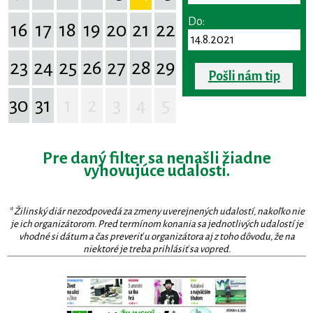
Do:
16
17
18
19
20
21
22
23
24
25
26
27
28
29
Pošli nám tip
30
31
1
2
3
4
5
Pre daný filter sa nenašli žiadne
vyhovujúce udalosti.
* Žilinský diár nezodpovedá za zmeny uverejnených udalostí, nakoľko nie
je ich organizátorom. Pred termínom konania sa jednotlivých udalostí je
vhodné si dátum a čas preveriť u organizátora aj z toho dôvodu, že na
niektoré je treba prihlásiť sa vopred.