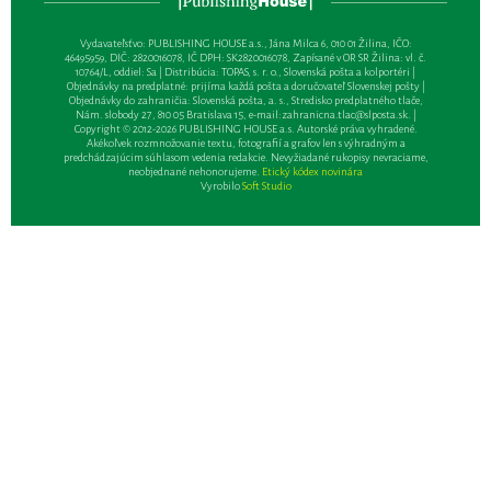
Vydavateľsťvo: PUBLISHING HOUSE a.s., Jána Milca 6, 010 01 Žilina, IČO:
46495959, DIČ: 2820016078, IČ DPH: SK2820016078, Zapísané v OR SR Žilina: vl. č.
10764/L, oddiel: Sa | Distribúcia: TOPAS, s. r. o., Slovenská pošta a kolportéri |
Objednávky na predplatné: prijíma každá pošta a doručovateľ Slovenskej pošty |
Objednávky do zahraničia: Slovenská pošta, a. s., Stredisko predplatného tlače,
Nám. slobody 27, 810 05 Bratislava 15, e-mail:
zahranicna.tlac@slposta.sk
. |
Copyright © 2012-2026 PUBLISHING HOUSE a.s. Autorské práva vyhradené.
Akékoľvek rozmnožovanie textu, fotografií a grafov len s výhradným a
predchádzajúcim súhlasom vedenia redakcie. Nevyžiadané rukopisy nevraciame,
neobjednané nehonorujeme.
Etický kódex novinára
Vyrobilo
Soft Studio