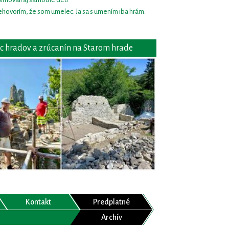
hovorím, že som umelec. Ja sa s umením iba hrám.
c hradov a zrúcanín na Starom hrade
Kontakt
Predplatné
Archív