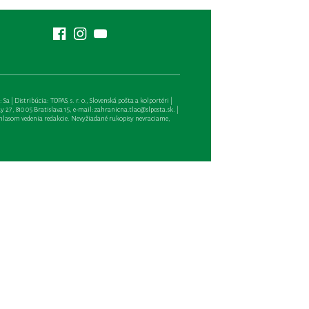
| Distribúcia: TOPAS, s. r. o., Slovenská pošta a kolportéri |
27, 810 05 Bratislava 15, e-mail:
zahranicna.tlac@slposta.sk
. |
hlasom vedenia redakcie. Nevyžiadané rukopisy nevraciame,