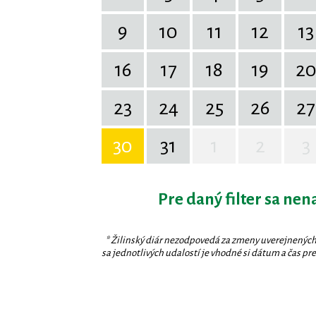
9
10
11
12
13
16
17
18
19
2
23
24
25
26
27
30
31
1
2
3
Pre daný filter sa nen
* Žilinský diár nezodpovedá za zmeny uverejnených
sa jednotlivých udalostí je vhodné si dátum a čas prev