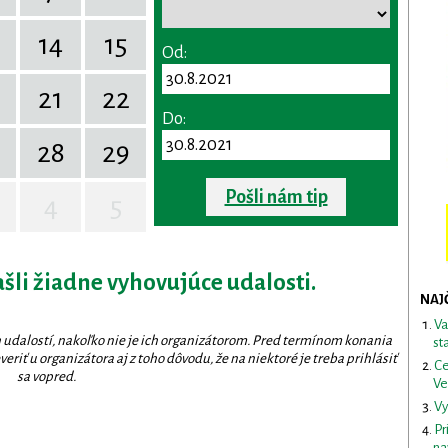
14
15
Od:
0
21
22
Do:
28
29
Pošli nám tip
4
5
ašli žiadne vyhovujúce udalosti.
NAJ
Va
 udalostí, nakoľko nie je ich organizátorom. Pred termínom konania
st
eriť u organizátora aj z toho dôvodu, že na niektoré je treba prihlásiť
Ce
sa vopred.
Ve
Vy
Pr
na