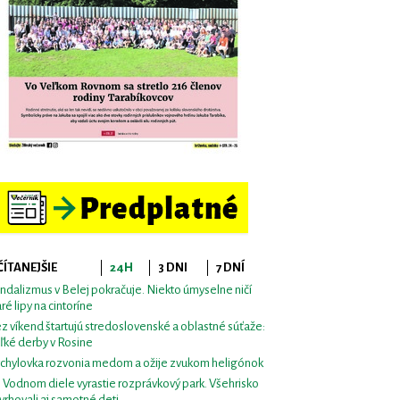
ČÍTANEJŠIE
24H
3 DNI
7 DNÍ
ndalizmus v Belej pokračuje. Niekto úmyselne ničí
aré lipy na cintoríne
z víkend štartujú stredoslovenské a oblastné súťaže:
ľké derby v Rosine
chylovka rozvonia medom a ožije zvukom heligónok
i Vodnom diele vyrastie rozprávkový park. Všehrisko
vrhovali aj samotné deti