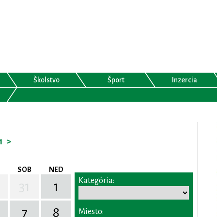
Školstvo
Šport
Inzercia
1
>
SOB
NED
Kategória:
31
1
7
8
Miesto: