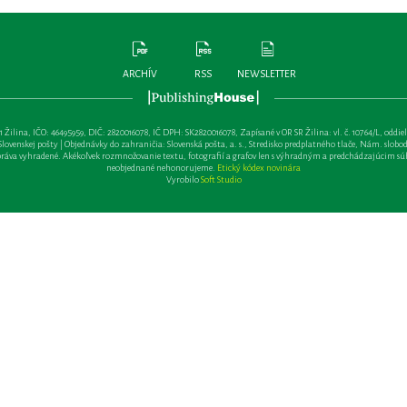
ARCHÍV
RSS
NEWSLETTER
lina, IČO: 46495959, DIČ: 2820016078, IČ DPH: SK2820016078, Zapísané v OR SR Žilina: vl. č. 10764/L, oddiel: Sa 
ovenskej pošty | Objednávky do zahraničia: Slovenská pošta, a. s., Stredisko predplatného tlače, Nám. slobody 
va vyhradené. Akékoľvek rozmnožovanie textu, fotografií a grafov len s výhradným a predchádzajúcim sú
neobjednané nehonorujeme.
Etický kódex novinára
Vyrobilo
Soft Studio