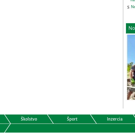
Ne
No
Školstvo
Šport
Inzercia