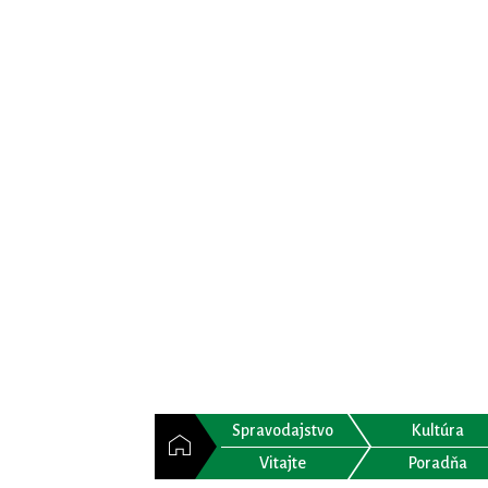
Spravodajstvo
Kultúra
Vitajte
Poradňa