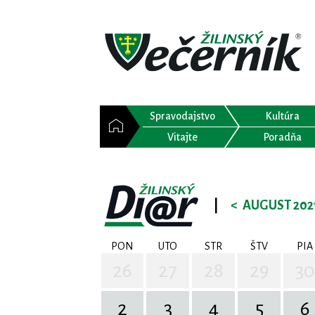
Spravodajstvo
Kultúra
Vitajte
Poradňa
|
<
AUGUST 202
PON
UTO
STR
ŠTV
PIA
26
27
28
29
30
2
3
4
5
6