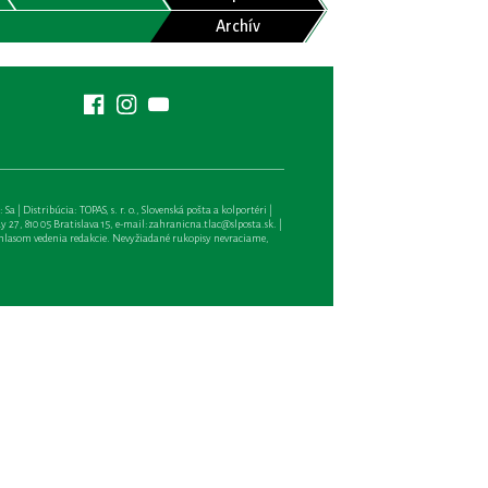
Archív
| Distribúcia: TOPAS, s. r. o., Slovenská pošta a kolportéri |
27, 810 05 Bratislava 15, e-mail:
zahranicna.tlac@slposta.sk
. |
hlasom vedenia redakcie. Nevyžiadané rukopisy nevraciame,