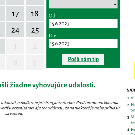
17
18
Od:
24
25
Do:
1
2
Pošli nám tip
8
9
ašli žiadne vyhovujúce udalosti.
NAJ
VI
 udalostí, nakoľko nie je ich organizátorom. Pred termínom konania
Na
eriť u organizátora aj z toho dôvodu, že na niektoré je treba prihlásiť
po
sa vopred.
Me
ži
Re
O 