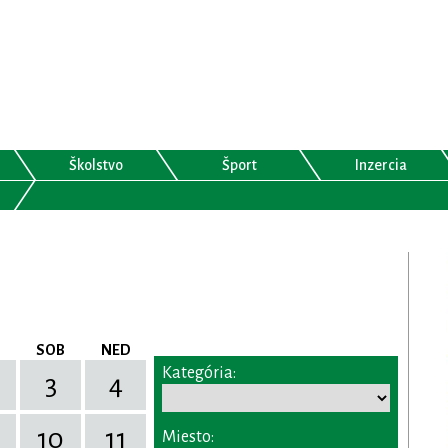
Školstvo
Šport
Inzercia
SOB
NED
Kategória:
3
4
10
11
Miesto: