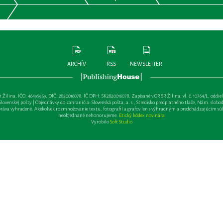
ARCHÍV
RSS
NEWSLETTER
lina, IČO: 46495959, DIČ: 2820016078, IČ DPH: SK2820016078, Zapísané v OR SR Žilina: vl. č. 10764/L, oddiel: Sa 
ovenskej pošty | Objednávky do zahraničia: Slovenská pošta, a. s., Stredisko predplatného tlače, Nám. slobody 
va vyhradené. Akékoľvek rozmnožovanie textu, fotografií a grafov len s výhradným a predchádzajúcim sú
neobjednané nehonorujeme.
Etický kódex novinára
Vyrobilo
Soft Studio