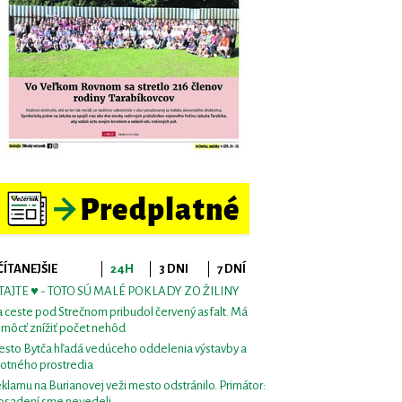
ČÍTANEJŠIE
24H
3 DNI
7 DNÍ
TAJTE ♥ - TOTO SÚ MALÉ POKLADY ZO ŽILINY
 ceste pod Strečnom pribudol červený asfalt. Má
môcť znížiť počet nehôd
sto Bytča hľadá vedúceho oddelenia výstavby a
votného prostredia
klamu na Burianovej veži mesto odstránilo. Primátor:
osadení sme nevedeli