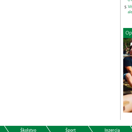
Vi
al
Op
Školstvo
Šport
Inzercia