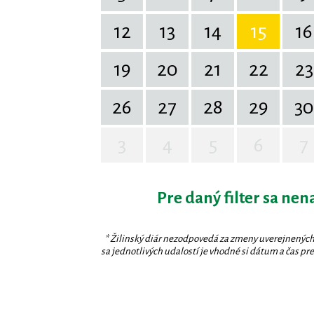
12
13
14
15
16
19
20
21
22
23
26
27
28
29
30
3
4
5
6
7
Pre daný filter sa nen
* Žilinský diár nezodpovedá za zmeny uverejnených
sa jednotlivých udalostí je vhodné si dátum a čas prev