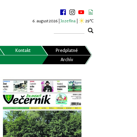
6. august 2026 |
Jozefína
|
29°C
Kontakt
Predplatné
Archív