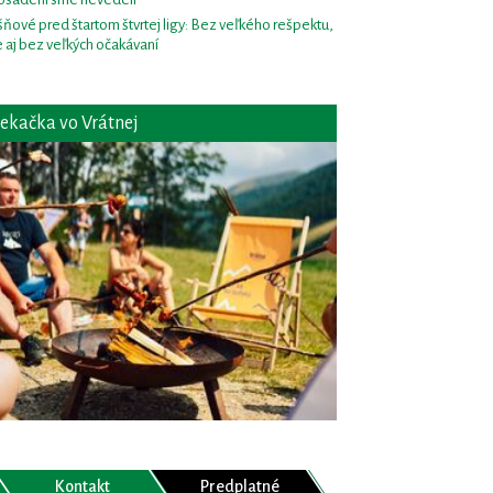
šňové pred štartom štvrtej ligy: Bez veľkého rešpektu,
e aj bez veľkých očakávaní
ekačka vo Vrátnej
Kontakt
Predplatné