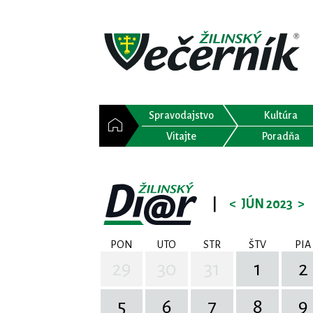
Spravodajstvo
Kultúra
Vitajte
Poradňa
|
<
JÚN 2023
>
PON
UTO
STR
ŠTV
PIA
29
30
31
1
2
5
6
7
8
9