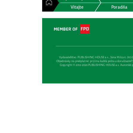
Vitajte
Poradňa
Vydavateľsťvo: PUBLISHING HOUSE a.s., Jána Milca 6, 010 01 Ži
Objednávky na predplatné: prijíma každá pošta a doručovateľ Sl
Copyright © 2012-2026 PUBLISHING HOUSE a.s. Autorské prá