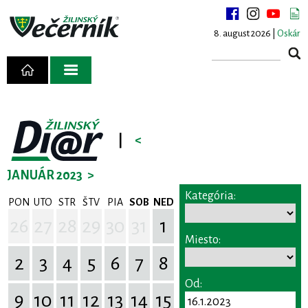
8. august 2026 |
Oskár
|
<
JANUÁR 2023
>
Kategória:
PON
UTO
STR
ŠTV
PIA
SOB
NED
26
27
28
29
30
31
1
Miesto:
2
3
4
5
6
7
8
Od:
9
10
11
12
13
14
15