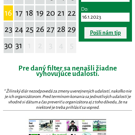
Do:
16
17
18
19
20
21
22
23
24
25
26
27
28
29
Pošli nám tip
30
31
1
2
3
4
5
Pre daný filter sa nenašli žiadne
vyhovujúce udalosti.
* Žilinský diár nezodpovedá za zmeny uverejnených udalostí, nakoľko nie
je ich organizátorom. Pred termínom konania sa jednotlivých udalostí je
vhodné si dátum a čas preveriť u organizátora aj z toho dôvodu, že na
niektoré je treba prihlásiť sa vopred.