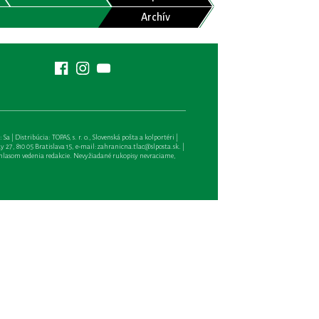
Archív
| Distribúcia: TOPAS, s. r. o., Slovenská pošta a kolportéri |
27, 810 05 Bratislava 15, e-mail:
zahranicna.tlac@slposta.sk
. |
hlasom vedenia redakcie. Nevyžiadané rukopisy nevraciame,