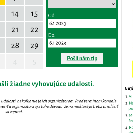
14
15
Od:
0
21
22
Do:
28
29
Pošli nám tip
4
5
ašli žiadne vyhovujúce udalosti.
NAJ
VI
 udalostí, nakoľko nie je ich organizátorom. Pred termínom konania
Na
eriť u organizátora aj z toho dôvodu, že na niektoré je treba prihlásiť
po
sa vopred.
Me
ži
RO
sk