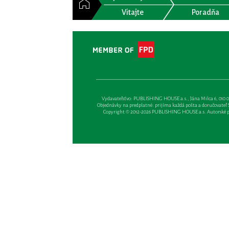
Vitajte
Poradňa
Vydavateľsťvo: PUBLISHING HOUSE a.s., Jána Milca 6, 010 01 Ži
Objednávky na predplatné: prijíma každá pošta a doručovateľ Sl
Copyright © 2012-2026 PUBLISHING HOUSE a.s. Autorské prá