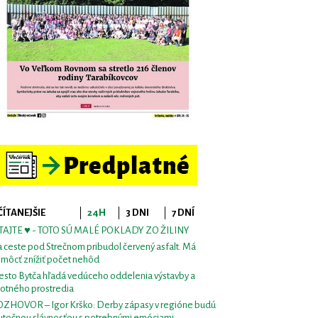
ČÍTANEJŠIE
24H
3 DNI
7 DNÍ
TAJTE ♥ - TOTO SÚ MALÉ POKLADY ZO ŽILINY
 ceste pod Strečnom pribudol červený asfalt. Má
môcť znížiť počet nehôd
sto Bytča hľadá vedúceho oddelenia výstavby a
votného prostredia
ZHOVOR – Igor Krško: Derby zápasy v regióne budú
utočnou slávnosťou s potrebnými emóciami