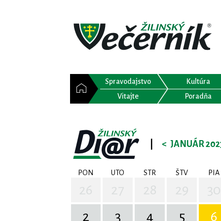
Spravodajstvo
Kultúra
Vitajte
Poradňa
|
<
JANUÁR 202
PON
UTO
STR
ŠTV
PIA
26
27
28
29
30
2
3
4
5
6