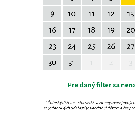
9
10
11
12
13
16
17
18
19
2
23
24
25
26
27
30
31
1
2
3
Pre daný filter sa nen
* Žilinský diár nezodpovedá za zmeny uverejnených
sa jednotlivých udalostí je vhodné si dátum a čas prev