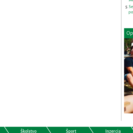
Se
po
Op
Školstvo
Šport
Inzercia