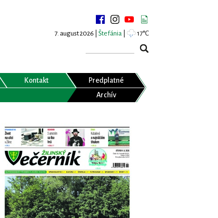
7. august 2026 |
Štefánia
|
17°C
Kontakt
Predplatné
Archív