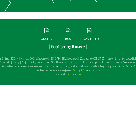
ARCHÍV
RSS
NEWSLETTER
lina, IČO: 46495959, DIČ: 2820016078, IČ DPH: SK2820016078, Zapísané v OR SR Žilina: vl. č. 10764/L, oddiel: Sa 
ovenskej pošty | Objednávky do zahraničia: Slovenská pošta, a. s., Stredisko predplatného tlače, Nám. slobody 
va vyhradené. Akékoľvek rozmnožovanie textu, fotografií a grafov len s výhradným a predchádzajúcim sú
neobjednané nehonorujeme.
Etický kódex novinára
Vyrobilo
Soft Studio