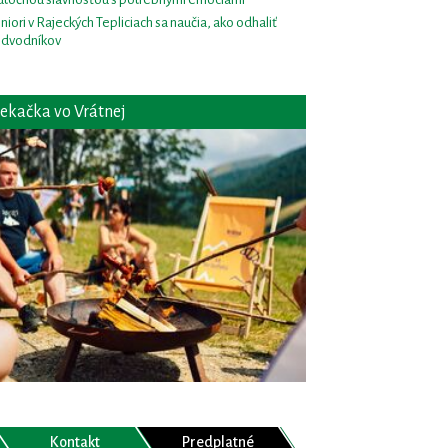
niori v Rajeckých Tepliciach sa naučia, ako odhaliť
dvodníkov
ekačka vo Vrátnej
Kontakt
Predplatné