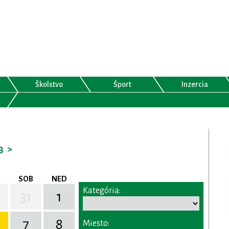
Školstvo
Šport
Inzercia
3
>
SOB
NED
Kategória:
31
1
7
8
Miesto: