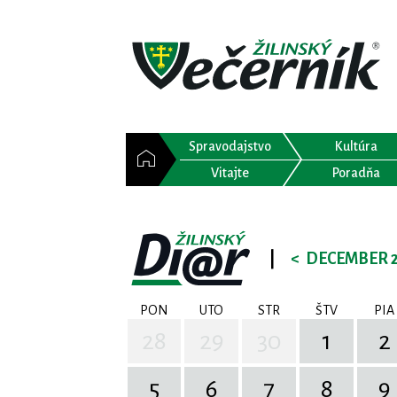
Spravodajstvo
Kultúra
Vitajte
Poradňa
|
<
DECEMBER 
PON
UTO
STR
ŠTV
PIA
28
29
30
1
2
5
6
7
8
9