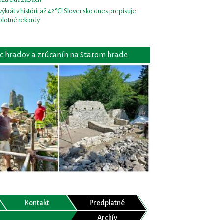
výkrát v histórii až 42 °C! Slovensko dnes prepisuje
plotné rekordy
c hradov a zrúcanín na Starom hrade
Kontakt
Predplatné
Archív