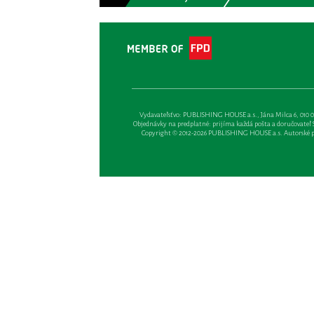
Vydavateľsťvo: PUBLISHING HOUSE a.s., Jána Milca 6, 010 01 Ži
Objednávky na predplatné: prijíma každá pošta a doručovateľ Sl
Copyright © 2012-2026 PUBLISHING HOUSE a.s. Autorské prá