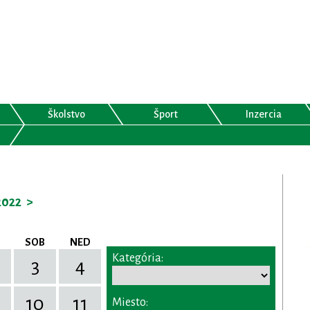
Školstvo
Šport
Inzercia
2022
>
SOB
NED
Kategória:
3
4
10
11
Miesto: