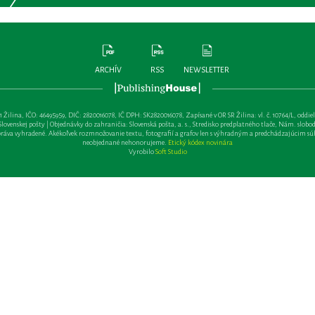
ARCHÍV
RSS
NEWSLETTER
lina, IČO: 46495959, DIČ: 2820016078, IČ DPH: SK2820016078, Zapísané v OR SR Žilina: vl. č. 10764/L, oddiel: Sa 
ovenskej pošty | Objednávky do zahraničia: Slovenská pošta, a. s., Stredisko predplatného tlače, Nám. slobody 
va vyhradené. Akékoľvek rozmnožovanie textu, fotografií a grafov len s výhradným a predchádzajúcim sú
neobjednané nehonorujeme.
Etický kódex novinára
Vyrobilo
Soft Studio