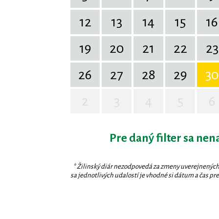
12
13
14
15
16
19
20
21
22
23
26
27
28
29
30
2
3
4
5
6
Pre daný filter sa nen
* Žilinský diár nezodpovedá za zmeny uverejnených
sa jednotlivých udalostí je vhodné si dátum a čas prev