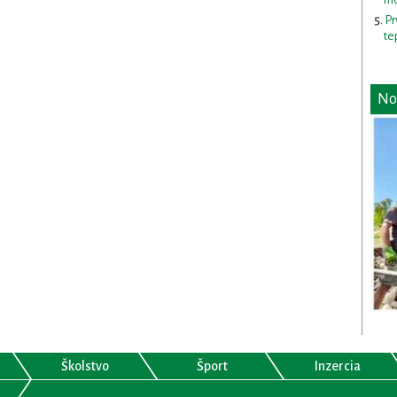
Pr
te
No
Školstvo
Šport
Inzercia