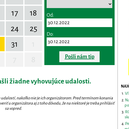
17
18
Od:
24
25
Do:
31
1
Pošli nám tip
7
8
ašli žiadne vyhovujúce udalosti.
NAJ
VI
 udalostí, nakoľko nie je ich organizátorom. Pred termínom konania
Na
eriť u organizátora aj z toho dôvodu, že na niektoré je treba prihlásiť
po
sa vopred.
RO
sk
Pr
mô