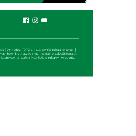
| Distribúcia: TOPAS, s. r. o., Slovenská pošta a kolportéri |
27, 810 05 Bratislava 15, e-mail:
zahranicna.tlac@slposta.sk
. |
hlasom vedenia redakcie. Nevyžiadané rukopisy nevraciame,