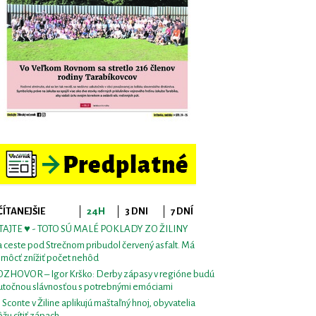
ČÍTANEJŠIE
24H
3 DNI
7 DNÍ
TAJTE ♥ - TOTO SÚ MALÉ POKLADY ZO ŽILINY
 ceste pod Strečnom pribudol červený asfalt. Má
môcť znížiť počet nehôd
ZHOVOR – Igor Krško: Derby zápasy v regióne budú
utočnou slávnosťou s potrebnými emóciami
i Sconte v Žiline aplikujú maštaľný hnoj, obyvatelia
žu cítiť zápach