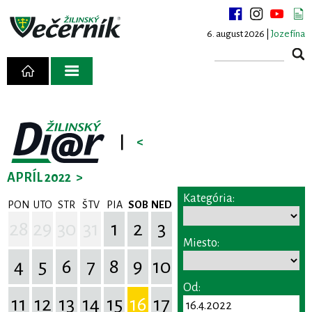
6. august 2026 |
Jozefína
|
<
APRÍL 2022
>
Kategória:
PON
UTO
STR
ŠTV
PIA
SOB
NED
28
29
30
31
1
2
3
Miesto:
4
5
6
7
8
9
10
Od:
11
12
13
14
15
16
17