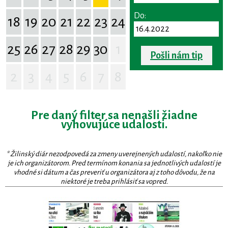
Do:
18
19
20
21
22
23
24
25
26
27
28
29
30
1
Pošli nám tip
2
3
4
5
6
7
8
Pre daný filter sa nenašli žiadne
vyhovujúce udalosti.
* Žilinský diár nezodpovedá za zmeny uverejnených udalostí, nakoľko nie
je ich organizátorom. Pred termínom konania sa jednotlivých udalostí je
vhodné si dátum a čas preveriť u organizátora aj z toho dôvodu, že na
niektoré je treba prihlásiť sa vopred.