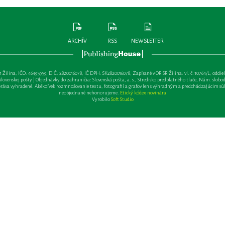
ARCHÍV
RSS
NEWSLETTER
lina, IČO: 46495959, DIČ: 2820016078, IČ DPH: SK2820016078, Zapísané v OR SR Žilina: vl. č. 10764/L, oddiel: Sa 
ovenskej pošty | Objednávky do zahraničia: Slovenská pošta, a. s., Stredisko predplatného tlače, Nám. slobody 
va vyhradené. Akékoľvek rozmnožovanie textu, fotografií a grafov len s výhradným a predchádzajúcim sú
neobjednané nehonorujeme.
Etický kódex novinára
Vyrobilo
Soft Studio