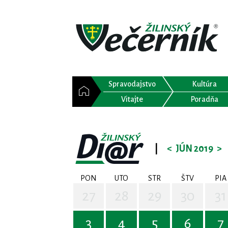
Spravodajstvo
Kultúra
Vitajte
Poradňa
|
<
JÚN 2019
>
PON
UTO
STR
ŠTV
PIA
27
28
29
30
31
3
4
5
6
7