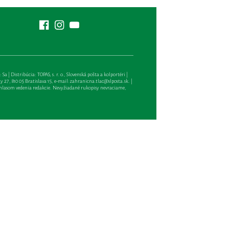
| Distribúcia: TOPAS, s. r. o., Slovenská pošta a kolportéri |
27, 810 05 Bratislava 15, e-mail:
zahranicna.tlac@slposta.sk
. |
hlasom vedenia redakcie. Nevyžiadané rukopisy nevraciame,