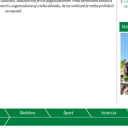
 udalostí, nakoľko nie je ich organizátorom. Pred termínom konania
Ce
eriť u organizátora aj z toho dôvodu, že na niektoré je treba prihlásiť
Ve
sa vopred.
No
Školstvo
Šport
Inzercia