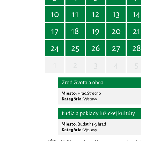
10
11
12
13
14
17
18
19
20
21
24
25
26
27
28
1
2
3
4
5
Zrod života a ohňa
Miesto:
Hrad Strečno
Kategória:
Výstavy
Ľudia a poklady lužickej kultúry
Miesto:
Budatínsky hrad
Kategória:
Výstavy