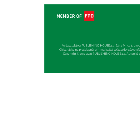
Vydavateľsťvo: PUBLISHING HOUSE a.s., Jána Milca 6, 010 01 Ži
Objednávky na predplatné: prijíma každá pošta a doručovateľ Sl
Copyright © 2012-2026 PUBLISHING HOUSE a.s. Autorské prá