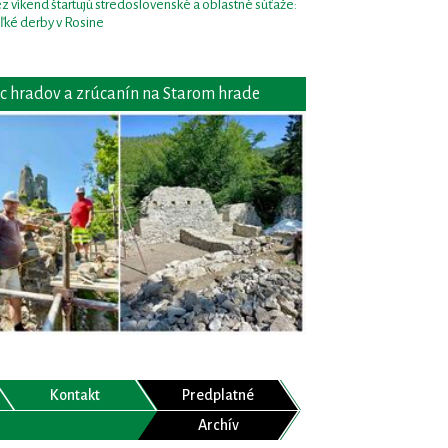
z víkend štartujú stredoslovenské a oblastné súťaže:
ľké derby v Rosine
c hradov a zrúcanín na Starom hrade
Kontakt
Predplatné
Archív