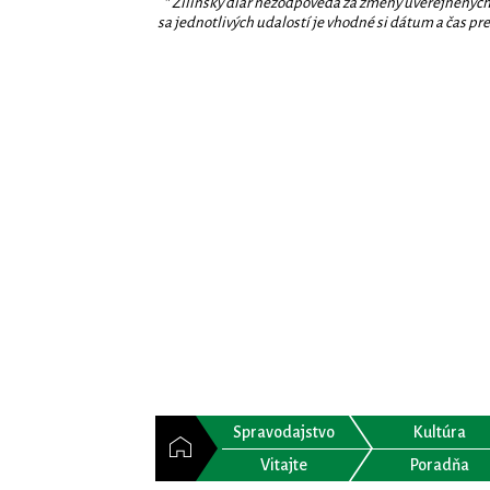
* Žilinský diár nezodpovedá za zmeny uverejnených
sa jednotlivých udalostí je vhodné si dátum a čas prev
Spravodajstvo
Kultúra
Vitajte
Poradňa