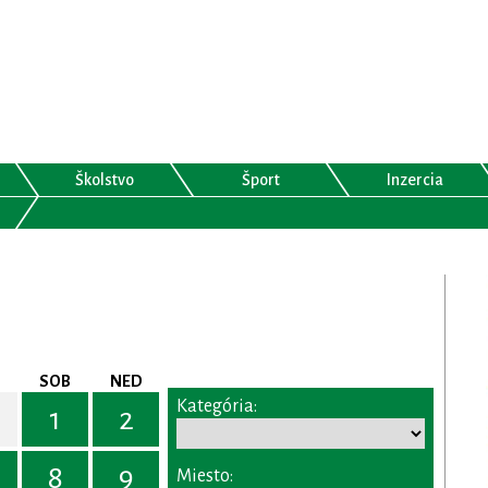
Školstvo
Šport
Inzercia
SOB
NED
Kategória:
1
2
8
9
Miesto: