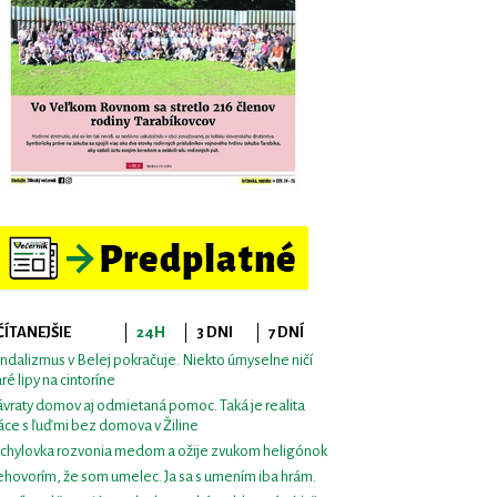
ČÍTANEJŠIE
24H
3 DNI
7 DNÍ
ndalizmus v Belej pokračuje. Niekto úmyselne ničí
aré lipy na cintoríne
vraty domov aj odmietaná pomoc. Taká je realita
áce s ľuďmi bez domova v Žiline
chylovka rozvonia medom a ožije zvukom heligónok
hovorím, že som umelec. Ja sa s umením iba hrám.