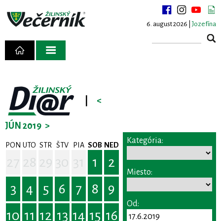
6. august 2026 |
Jozefína
|
<
JÚN 2019
>
Kategória:
PON
UTO
STR
ŠTV
PIA
SOB
NED
27
28
29
30
31
1
2
Miesto:
3
4
5
6
7
8
9
Od:
10
11
12
13
14
15
16