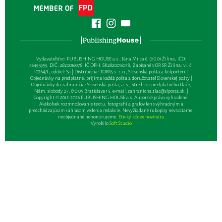
Vydavateľsťvo: PUBLISHING HOUSE a.s., Jána Milca 6, 010 01 Žilina, IČO:
46495959, DIČ: 2820016078, IČ DPH: SK2820016078, Zapísané v OR SR Žilina: vl. č.
10764/L, oddiel: Sa | Distribúcia: TOPAS, s. r. o., Slovenská pošta a kolportéri |
Objednávky na predplatné: prijíma každá pošta a doručovateľ Slovenskej pošty |
Objednávky do zahraničia: Slovenská pošta, a. s., Stredisko predplatného tlače,
Nám. slobody 27, 810 05 Bratislava 15, e-mail:
zahranicna.tlac@slposta.sk
. |
Copyright © 2012-2026 PUBLISHING HOUSE a.s. Autorské práva vyhradené.
Akékoľvek rozmnožovanie textu, fotografií a grafov len s výhradným a
predchádzajúcim súhlasom vedenia redakcie. Nevyžiadané rukopisy nevraciame,
neobjednané nehonorujeme.
Etický kódex novinára
Vyrobilo
Soft Studio