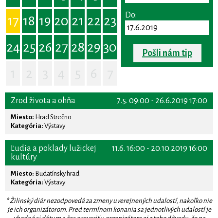
Do:
17
18
19
20
21
22
23
24
25
26
27
28
29
30
Pošli nám tip
1
2
3
4
5
6
7
Zrod života a ohňa
7.5. 09:00 - 26.6.2019 17:00
Miesto:
Hrad Strečno
Kategória:
Výstavy
Ľudia a poklady lužickej
11.6. 16:00 - 20.10.2019 16:00
kultúry
Miesto:
Budatínsky hrad
Kategória:
Výstavy
* Žilinský diár nezodpovedá za zmeny uverejnených udalostí, nakoľko nie
je ich organizátorom. Pred termínom konania sa jednotlivých udalostí je