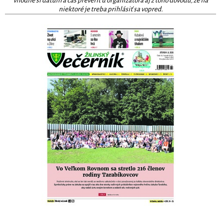
vhodné si dátum a čas preveriť u organizátora aj z toho dôvodu, že na
niektoré je treba prihlásiť sa vopred.