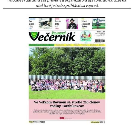
vhodné si dátum a čas preveriť u organizátora aj z toho dôvodu, že na
niektoré je treba prihlásiť sa vopred.