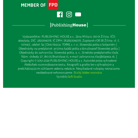
Vydavateľsťvo: PUBLISHING HOUSE a.s., Jána Milca 6, 010 01 Žilina, IČO:
46495959, DIČ: 2820016078, IČ DPH: SK2820016078, Zapísané v OR SR Žilina: vl. č.
10764/L, oddiel: Sa | Distribúcia: TOPAS, s. r. o., Slovenská pošta a kolportéri |
Objednávky na predplatné: prijíma každá pošta a doručovateľ Slovenskej pošty |
Objednávky do zahraničia: Slovenská pošta, a. s., Stredisko predplatného tlače,
Nám. slobody 27, 810 05 Bratislava 15, e-mail:
zahranicna.tlac@slposta.sk
. |
Copyright © 2012-2026 PUBLISHING HOUSE a.s. Autorské práva vyhradené.
Akékoľvek rozmnožovanie textu, fotografií a grafov len s výhradným a
predchádzajúcim súhlasom vedenia redakcie. Nevyžiadané rukopisy nevraciame,
neobjednané nehonorujeme.
Etický kódex novinára
Vyrobilo
Soft Studio