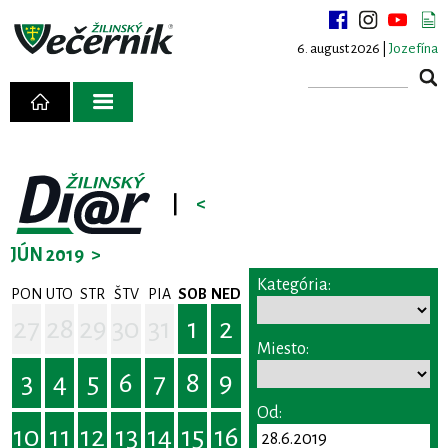
6. august 2026 |
Jozefína
|
<
JÚN 2019
>
Kategória:
PON
UTO
STR
ŠTV
PIA
SOB
NED
27
28
29
30
31
1
2
Miesto:
3
4
5
6
7
8
9
Od:
10
11
12
13
14
15
16