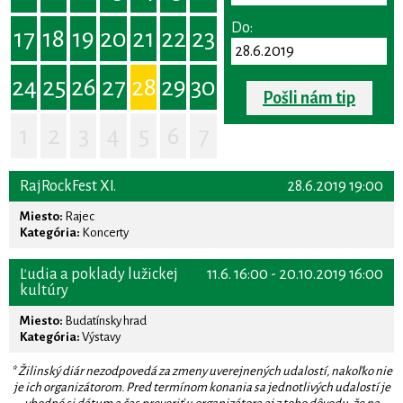
Do:
17
18
19
20
21
22
23
24
25
26
27
28
29
30
Pošli nám tip
1
2
3
4
5
6
7
RajRockFest XI.
28.6.2019 19:00
Miesto:
Rajec
Kategória:
Koncerty
Ľudia a poklady lužickej
11.6. 16:00 - 20.10.2019 16:00
kultúry
Miesto:
Budatínsky hrad
Kategória:
Výstavy
* Žilinský diár nezodpovedá za zmeny uverejnených udalostí, nakoľko nie
je ich organizátorom. Pred termínom konania sa jednotlivých udalostí je