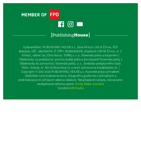
Vydavateľsťvo: PUBLISHING HOUSE a.s., Jána Milca 6, 010 01 Žilina, IČO:
46495959, DIČ: 2820016078, IČ DPH: SK2820016078, Zapísané v OR SR Žilina: vl. č.
10764/L, oddiel: Sa | Distribúcia: TOPAS, s. r. o., Slovenská pošta a kolportéri |
Objednávky na predplatné: prijíma každá pošta a doručovateľ Slovenskej pošty |
Objednávky do zahraničia: Slovenská pošta, a. s., Stredisko predplatného tlače,
Nám. slobody 27, 810 05 Bratislava 15, e-mail:
zahranicna.tlac@slposta.sk
. |
Copyright © 2012-2026 PUBLISHING HOUSE a.s. Autorské práva vyhradené.
Akékoľvek rozmnožovanie textu, fotografií a grafov len s výhradným a
predchádzajúcim súhlasom vedenia redakcie. Nevyžiadané rukopisy nevraciame,
neobjednané nehonorujeme.
Etický kódex novinára
Vyrobilo
Soft Studio