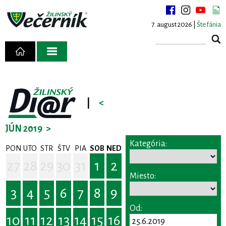
7. august 2026 |
Štefánia
|
<
JÚN 2019
>
Kategória:
PON
UTO
STR
ŠTV
PIA
SOB
NED
27
28
29
30
31
1
2
Miesto:
3
4
5
6
7
8
9
Od:
10
11
12
13
14
15
16