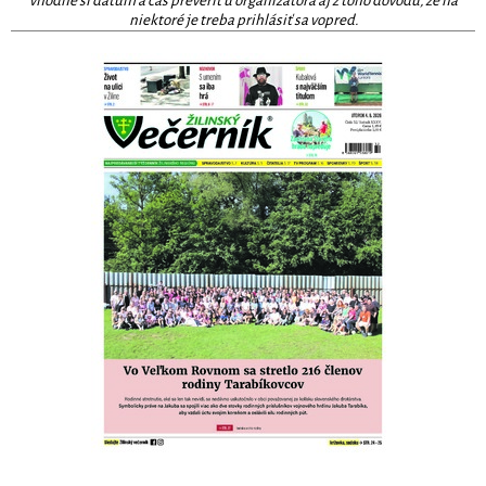
vhodné si dátum a čas preveriť u organizátora aj z toho dôvodu, že na
niektoré je treba prihlásiť sa vopred.