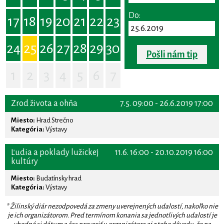
Do:
17
18
19
20
21
22
23
24
25
26
27
28
29
30
Pošli nám tip
1
2
3
4
5
6
7
Zrod života a ohňa
7.5. 09:00 - 26.6.2019 17:00
Miesto:
Hrad Strečno
Kategória:
Výstavy
Ľudia a poklady lužickej
11.6. 16:00 - 20.10.2019 16:00
kultúry
Miesto:
Budatínsky hrad
Kategória:
Výstavy
* Žilinský diár nezodpovedá za zmeny uverejnených udalostí, nakoľko nie
je ich organizátorom. Pred termínom konania sa jednotlivých udalostí je