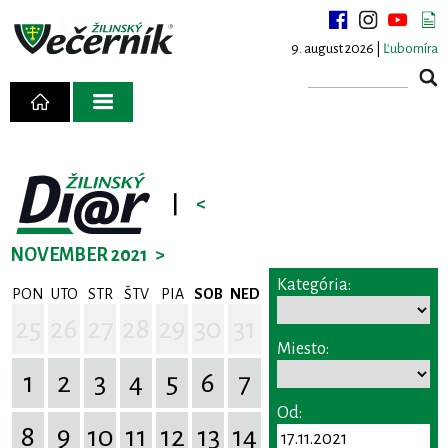
9. august 2026 |
Ľubomíra
|
<
NOVEMBER 2021
>
Kategória:
PON
UTO
STR
ŠTV
PIA
SOB
NED
25
26
27
28
29
30
31
Miesto:
1
2
3
4
5
6
7
Od:
8
9
10
11
12
13
14