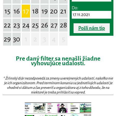
Do:
15
16
17
18
19
20
21
22
23
24
25
26
27
28
Pošli nám tip
29
30
1
2
3
4
5
Pre daný filter sa nenašli žiadne
vyhovujúce udalosti.
* Žilinský diár nezodpovedá za zmeny uverejnených udalostí, nakoľko nie
je ich organizátorom. Pred termínom konania sa jednotlivých udalostí je
vhodné si dátum a čas preveriť u organizátora aj z toho dôvodu, že na
niektoré je treba prihlásiť sa vopred.