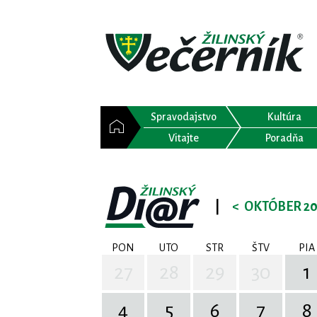
Spravodajstvo
Kultúra
Vitajte
Poradňa
|
<
OKTÓBER 20
PON
UTO
STR
ŠTV
PIA
27
28
29
30
1
4
5
6
7
8