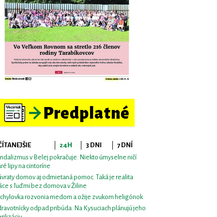
ČÍTANEJŠIE
24H
3 DNI
7 DNÍ
ndalizmus v Belej pokračuje. Niekto úmyselne ničí
aré lipy na cintoríne
vraty domov aj odmietaná pomoc. Taká je realita
áce s ľuďmi bez domova v Žiline
chylovka rozvonia medom a ožije zvukom heligónok
ravotnícky odpad pribúda. Na Kysuciach plánujú jeho
erilizáciu