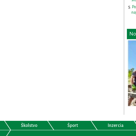
Po
na
No
Školstvo
Šport
Inzercia