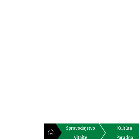
Spravodajstvo
Kultúra
Vitajte
Poradňa