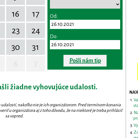
16
17
Od:
23
24
Do:
30
31
Pošli nám tip
6
7
ašli žiadne vyhovujúce udalosti.
NAJ
Va
 udalostí, nakoľko nie je ich organizátorom. Pred termínom konania
st
eriť u organizátora aj z toho dôvodu, že na niektoré je treba prihlásiť
Ná
sa vopred.
pr
Vy
Zd
st