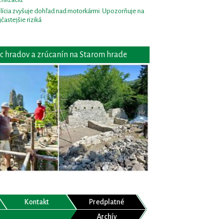
lícia zvyšuje dohľad nad motorkármi. Upozorňuje na
jčastejšie riziká
c hradov a zrúcanín na Starom hrade
Kontakt
Predplatné
Archív