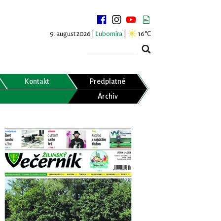
9. august 2026 |
Ľubomíra
|
16°C
Kontakt
Predplatné
Archív