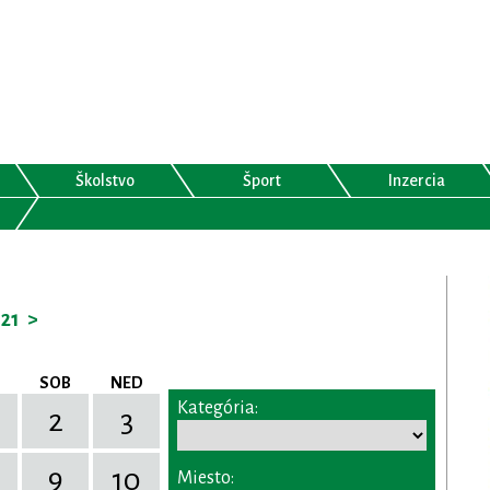
Školstvo
Šport
Inzercia
21
>
SOB
NED
Kategória:
2
3
9
10
Miesto: