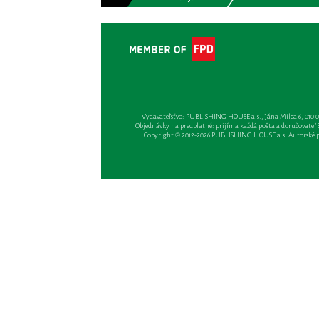
Vydavateľsťvo: PUBLISHING HOUSE a.s., Jána Milca 6, 010 01 Ži
Objednávky na predplatné: prijíma každá pošta a doručovateľ Sl
Copyright © 2012-2026 PUBLISHING HOUSE a.s. Autorské prá