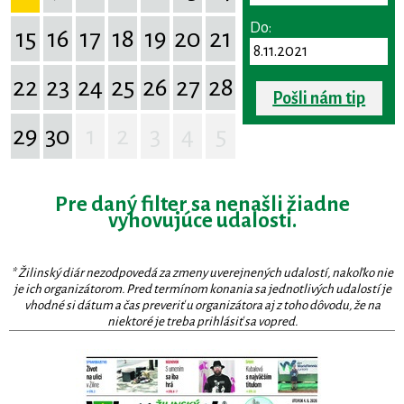
Do:
15
16
17
18
19
20
21
22
23
24
25
26
27
28
Pošli nám tip
29
30
1
2
3
4
5
Pre daný filter sa nenašli žiadne
vyhovujúce udalosti.
* Žilinský diár nezodpovedá za zmeny uverejnených udalostí, nakoľko nie
je ich organizátorom. Pred termínom konania sa jednotlivých udalostí je
vhodné si dátum a čas preveriť u organizátora aj z toho dôvodu, že na
niektoré je treba prihlásiť sa vopred.