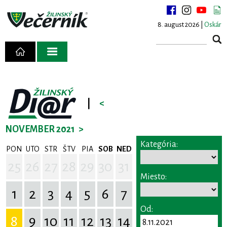
8. august 2026 |
Oskár
|
<
NOVEMBER 2021
>
Kategória:
PON
UTO
STR
ŠTV
PIA
SOB
NED
25
26
27
28
29
30
31
Miesto:
1
2
3
4
5
6
7
Od:
8
9
10
11
12
13
14