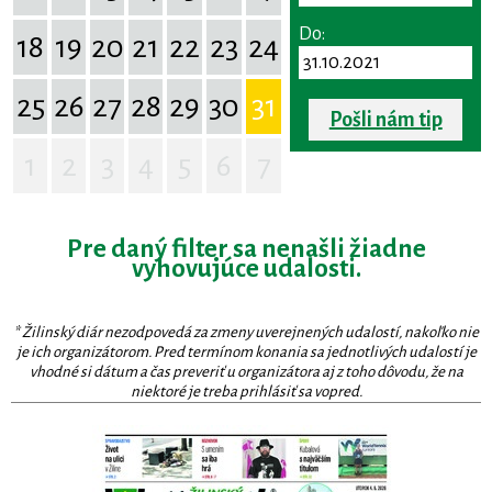
Do:
18
19
20
21
22
23
24
25
26
27
28
29
30
31
Pošli nám tip
1
2
3
4
5
6
7
Pre daný filter sa nenašli žiadne
vyhovujúce udalosti.
* Žilinský diár nezodpovedá za zmeny uverejnených udalostí, nakoľko nie
je ich organizátorom. Pred termínom konania sa jednotlivých udalostí je
vhodné si dátum a čas preveriť u organizátora aj z toho dôvodu, že na
niektoré je treba prihlásiť sa vopred.