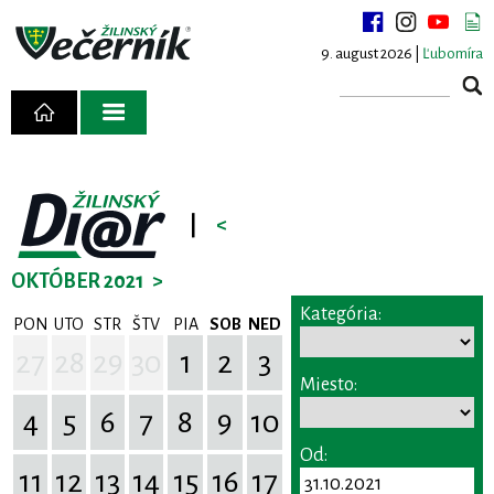
9. august 2026 |
Ľubomíra
|
<
OKTÓBER 2021
>
Kategória:
PON
UTO
STR
ŠTV
PIA
SOB
NED
27
28
29
30
1
2
3
Miesto:
4
5
6
7
8
9
10
Od:
11
12
13
14
15
16
17