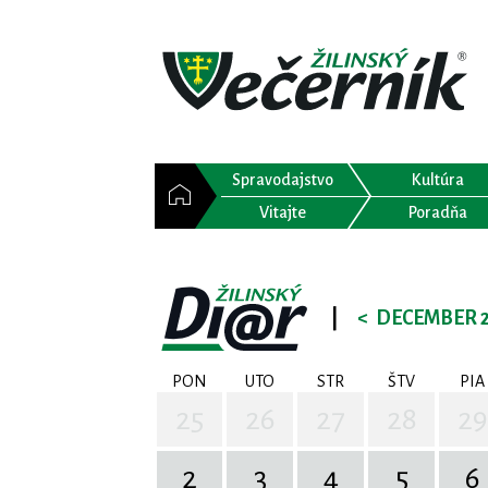
Spravodajstvo
Kultúra
Vitajte
Poradňa
|
<
DECEMBER 
PON
UTO
STR
ŠTV
PIA
25
26
27
28
29
2
3
4
5
6