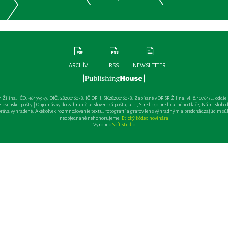
ARCHÍV
RSS
NEWSLETTER
lina, IČO: 46495959, DIČ: 2820016078, IČ DPH: SK2820016078, Zapísané v OR SR Žilina: vl. č. 10764/L, oddiel: Sa 
ovenskej pošty | Objednávky do zahraničia: Slovenská pošta, a. s., Stredisko predplatného tlače, Nám. slobody 
va vyhradené. Akékoľvek rozmnožovanie textu, fotografií a grafov len s výhradným a predchádzajúcim sú
neobjednané nehonorujeme.
Etický kódex novinára
Vyrobilo
Soft Studio