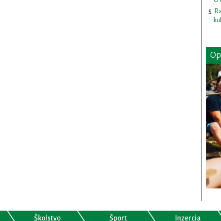
Ra
ku
Op
Školstvo
Šport
Inzercia