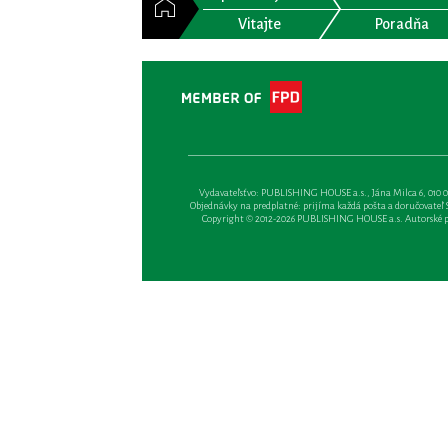
Vitajte
Poradňa
Vydavateľsťvo: PUBLISHING HOUSE a.s., Jána Milca 6, 010 01 Ži
Objednávky na predplatné: prijíma každá pošta a doručovateľ Sl
Copyright © 2012-2026 PUBLISHING HOUSE a.s. Autorské prá