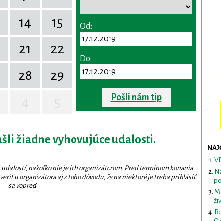
14
15
Od:
0
21
22
Do:
28
29
Pošli nám tip
4
5
ašli žiadne vyhovujúce udalosti.
NAJ
VI
 udalostí, nakoľko nie je ich organizátorom. Pred termínom konania
Na
eriť u organizátora aj z toho dôvodu, že na niektoré je treba prihlásiť
po
sa vopred.
Me
ži
Re
O 