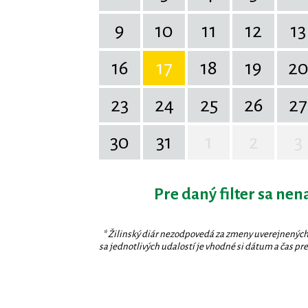
9
10
11
12
13
16
17
18
19
2
23
24
25
26
27
30
31
1
2
3
Pre daný filter sa nen
* Žilinský diár nezodpovedá za zmeny uverejnených
sa jednotlivých udalostí je vhodné si dátum a čas prev