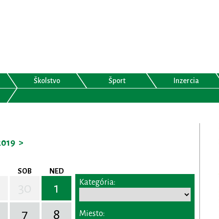
Školstvo
Šport
Inzercia
2019
>
SOB
NED
Kategória:
30
1
7
8
Miesto: