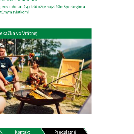
jec v sobotu už 43.krát ožije najväčším športovým a
ltúrnym sviatkom!
ekačka vo Vrátnej
Kontakt
Predplatné