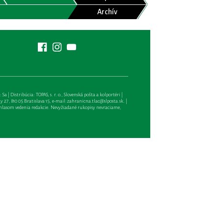
Archív
| Distribúcia: TOPAS, s. r. o., Slovenská pošta a kolportéri |
27, 810 05 Bratislava 15, e-mail:
zahranicna.tlac@slposta.sk
. |
hlasom vedenia redakcie. Nevyžiadané rukopisy nevraciame,