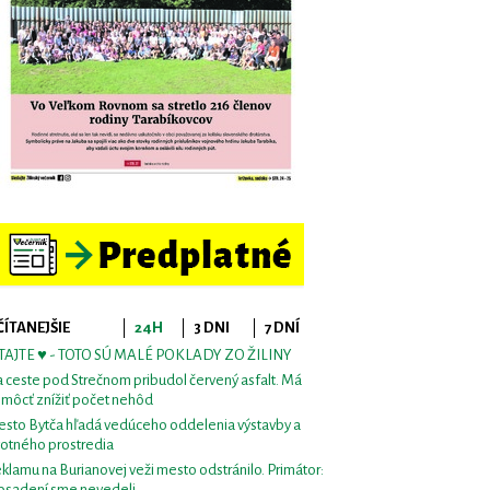
ČÍTANEJŠIE
24H
3 DNI
7 DNÍ
TAJTE ♥ - TOTO SÚ MALÉ POKLADY ZO ŽILINY
 ceste pod Strečnom pribudol červený asfalt. Má
môcť znížiť počet nehôd
sto Bytča hľadá vedúceho oddelenia výstavby a
votného prostredia
klamu na Burianovej veži mesto odstránilo. Primátor:
osadení sme nevedeli