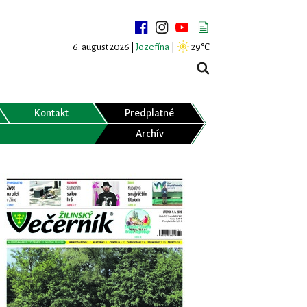
6. august 2026 |
Jozefína
|
29°C
Kontakt
Predplatné
Archív