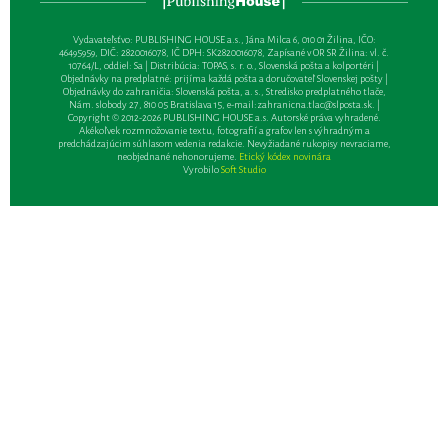
Vydavateľsťvo: PUBLISHING HOUSE a.s., Jána Milca 6, 010 01 Žilina, IČO:
46495959, DIČ: 2820016078, IČ DPH: SK2820016078, Zapísané v OR SR Žilina: vl. č.
10764/L, oddiel: Sa | Distribúcia: TOPAS, s. r. o., Slovenská pošta a kolportéri |
Objednávky na predplatné: prijíma každá pošta a doručovateľ Slovenskej pošty |
Objednávky do zahraničia: Slovenská pošta, a. s., Stredisko predplatného tlače,
Nám. slobody 27, 810 05 Bratislava 15, e-mail:
zahranicna.tlac@slposta.sk
. |
Copyright © 2012-2026 PUBLISHING HOUSE a.s. Autorské práva vyhradené.
Akékoľvek rozmnožovanie textu, fotografií a grafov len s výhradným a
predchádzajúcim súhlasom vedenia redakcie. Nevyžiadané rukopisy nevraciame,
neobjednané nehonorujeme.
Etický kódex novinára
Vyrobilo
Soft Studio