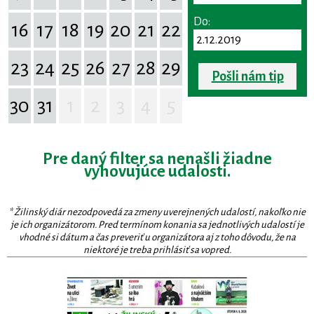
Do:
16
17
18
19
20
21
22
23
24
25
26
27
28
29
Pošli nám tip
30
31
1
2
3
4
5
Pre daný filter sa nenašli žiadne
vyhovujúce udalosti.
* Žilinský diár nezodpovedá za zmeny uverejnených udalostí, nakoľko nie
je ich organizátorom. Pred termínom konania sa jednotlivých udalostí je
vhodné si dátum a čas preveriť u organizátora aj z toho dôvodu, že na
niektoré je treba prihlásiť sa vopred.