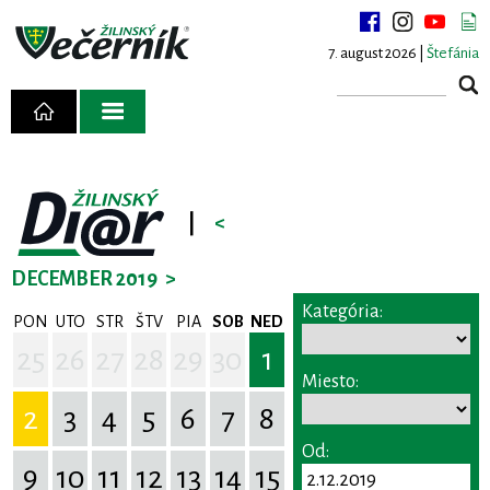
7. august 2026 |
Štefánia
|
<
DECEMBER 2019
>
Kategória:
PON
UTO
STR
ŠTV
PIA
SOB
NED
25
26
27
28
29
30
1
Miesto:
2
3
4
5
6
7
8
Od:
9
10
11
12
13
14
15