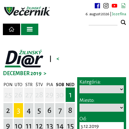
6. august 2026 |
Jozefína
|
<
DECEMBER 2019
>
Kategória:
PON
UTO
STR
ŠTV
PIA
SOB
NED
25
26
27
28
29
30
1
Miesto:
2
3
4
5
6
7
8
Od:
9
10
11
12
13
14
15