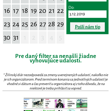
Do:
16
17
18
19
20
21
22
23
24
25
26
27
28
29
Pošli nám tip
30
31
1
2
3
4
5
Pre daný filter sa nenašli žiadne
vyhovujúce udalosti.
* Žilinský diár nezodpovedá za zmeny uverejnených udalostí, nakoľko nie
je ich organizátorom. Pred termínom konania sa jednotlivých udalostí je
vhodné si dátum a čas preveriť u organizátora aj z toho dôvodu, že na
niektoré je treba prihlásiť sa vopred.