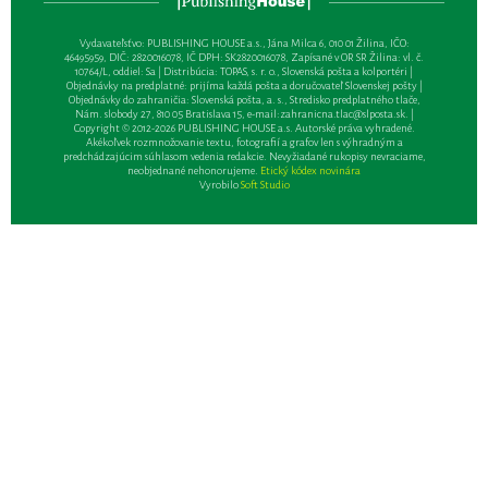
Vydavateľsťvo: PUBLISHING HOUSE a.s., Jána Milca 6, 010 01 Žilina, IČO:
46495959, DIČ: 2820016078, IČ DPH: SK2820016078, Zapísané v OR SR Žilina: vl. č.
10764/L, oddiel: Sa | Distribúcia: TOPAS, s. r. o., Slovenská pošta a kolportéri |
Objednávky na predplatné: prijíma každá pošta a doručovateľ Slovenskej pošty |
Objednávky do zahraničia: Slovenská pošta, a. s., Stredisko predplatného tlače,
Nám. slobody 27, 810 05 Bratislava 15, e-mail:
zahranicna.tlac@slposta.sk
. |
Copyright © 2012-2026 PUBLISHING HOUSE a.s. Autorské práva vyhradené.
Akékoľvek rozmnožovanie textu, fotografií a grafov len s výhradným a
predchádzajúcim súhlasom vedenia redakcie. Nevyžiadané rukopisy nevraciame,
neobjednané nehonorujeme.
Etický kódex novinára
Vyrobilo
Soft Studio