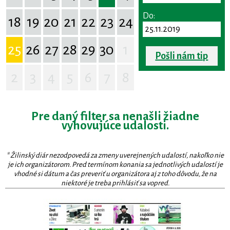
Do:
18
19
20
21
22
23
24
25
26
27
28
29
30
1
Pošli nám tip
2
3
4
5
6
7
8
Pre daný filter sa nenašli žiadne
vyhovujúce udalosti.
* Žilinský diár nezodpovedá za zmeny uverejnených udalostí, nakoľko nie
je ich organizátorom. Pred termínom konania sa jednotlivých udalostí je
vhodné si dátum a čas preveriť u organizátora aj z toho dôvodu, že na
niektoré je treba prihlásiť sa vopred.