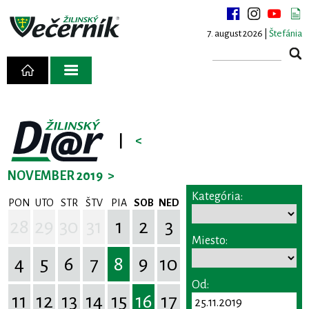
7. august 2026 |
Štefánia
|
<
NOVEMBER 2019
>
Kategória:
PON
UTO
STR
ŠTV
PIA
SOB
NED
28
29
30
31
1
2
3
Miesto:
4
5
6
7
8
9
10
Od:
11
12
13
14
15
16
17