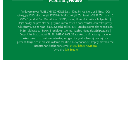
Vydavateľsťvo: PUBLISHING HOUSE a.s., Jána Milca 6, 010 01 Žilina, IČO:
46495959, DIČ: 2820016078, IČ DPH: SK2820016078, Zapísané v OR SR Žilina: vl. č.
10764/L, oddiel: Sa | Distribúcia: TOPAS, s. r. o., Slovenská pošta a kolportéri |
Objednávky na predplatné: prijíma každá pošta a doručovateľ Slovenskej pošty |
Objednávky do zahraničia: Slovenská pošta, a. s., Stredisko predplatného tlače,
Nám. slobody 27, 810 05 Bratislava 15, e-mail:
zahranicna.tlac@slposta.sk
. |
Copyright © 2012-2026 PUBLISHING HOUSE a.s. Autorské práva vyhradené.
Akékoľvek rozmnožovanie textu, fotografií a grafov len s výhradným a
predchádzajúcim súhlasom vedenia redakcie. Nevyžiadané rukopisy nevraciame,
neobjednané nehonorujeme.
Etický kódex novinára
Vyrobilo
Soft Studio