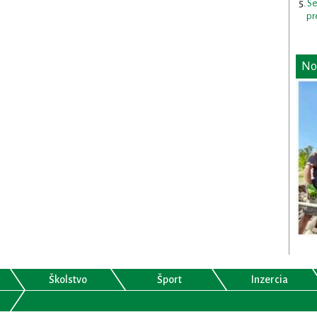
Se
pr
No
Školstvo
Šport
Inzercia