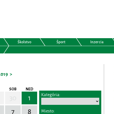
Školstvo
Šport
Inzercia
2019
>
SOB
NED
Kategória:
30
1
7
8
Miesto: