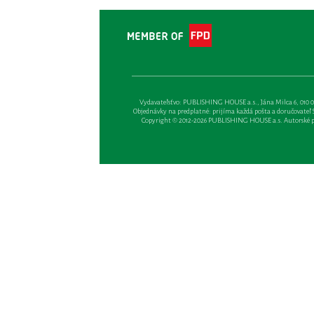
Vydavateľsťvo: PUBLISHING HOUSE a.s., Jána Milca 6, 010 01 Ži
Objednávky na predplatné: prijíma každá pošta a doručovateľ Sl
Copyright © 2012-2026 PUBLISHING HOUSE a.s. Autorské prá