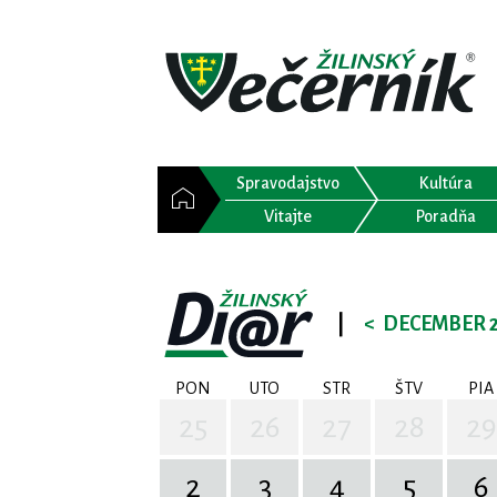
Spravodajstvo
Kultúra
Vitajte
Poradňa
|
<
DECEMBER 
PON
UTO
STR
ŠTV
PIA
25
26
27
28
29
2
3
4
5
6