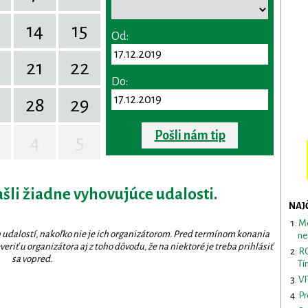
14
15
Od:
0
21
22
Do:
28
29
Pošli nám tip
4
5
ašli žiadne vyhovujúce udalosti.
NAJ
Me
 udalostí, nakoľko nie je ich organizátorom. Pred termínom konania
ne
eriť u organizátora aj z toho dôvodu, že na niektoré je treba prihlásiť
RO
sa vopred.
Tí
VI
Pr