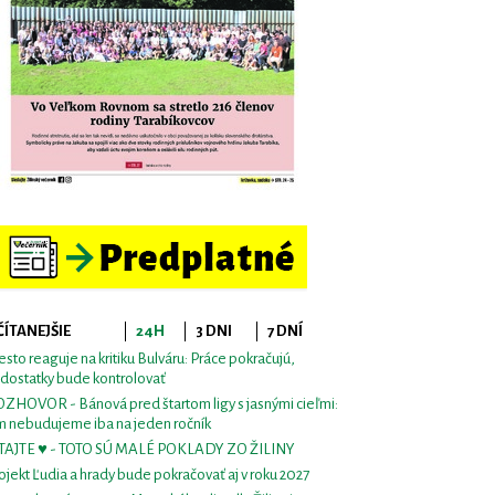
ČÍTANEJŠIE
24H
3 DNI
7 DNÍ
sto reaguje na kritiku Bulváru: Práce pokračujú,
dostatky bude kontrolovať
ZHOVOR - Bánová pred štartom ligy s jasnými cieľmi:
m nebudujeme iba na jeden ročník
TAJTE ♥ - TOTO SÚ MALÉ POKLADY ZO ŽILINY
ojekt Ľudia a hrady bude pokračovať aj v roku 2027