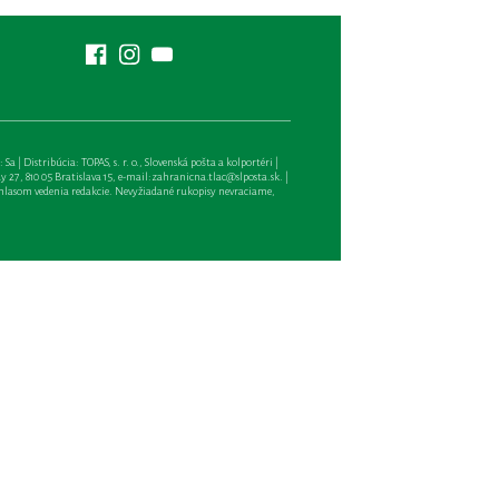
| Distribúcia: TOPAS, s. r. o., Slovenská pošta a kolportéri |
27, 810 05 Bratislava 15, e-mail:
zahranicna.tlac@slposta.sk
. |
hlasom vedenia redakcie. Nevyžiadané rukopisy nevraciame,