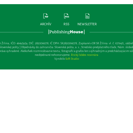
ARCHÍV
RSS
NEWSLETTER
lina, IČO: 46495959, DIČ: 2820016078, IČ DPH: SK2820016078, Zapísané v OR SR Žilina: vl. č. 10764/L, oddiel: Sa 
ovenskej pošty | Objednávky do zahraničia: Slovenská pošta, a. s., Stredisko predplatného tlače, Nám. slobody 
va vyhradené. Akékoľvek rozmnožovanie textu, fotografií a grafov len s výhradným a predchádzajúcim sú
neobjednané nehonorujeme.
Etický kódex novinára
Vyrobilo
Soft Studio