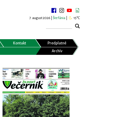
7. august 2026 |
Štefánia
|
15°C
Kontakt
Predplatné
Archív