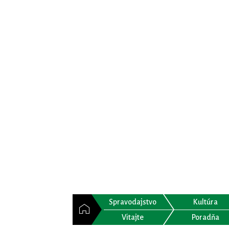
Spravodajstvo
Kultúra
Vitajte
Poradňa