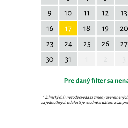
9
10
11
12
13
16
17
18
19
2
23
24
25
26
27
30
31
1
2
3
Pre daný filter sa nen
* Žilinský diár nezodpovedá za zmeny uverejnených
sa jednotlivých udalostí je vhodné si dátum a čas prev