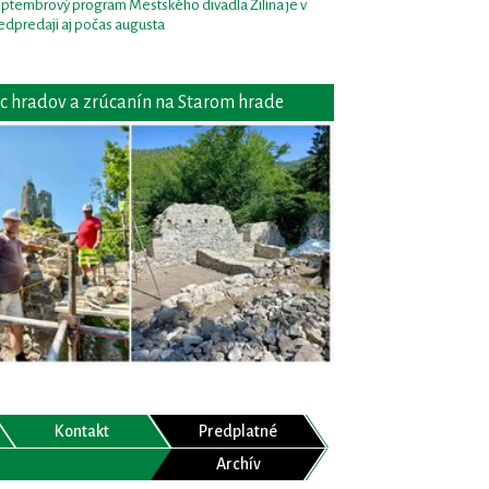
ptembrový program Mestského divadla Žilina je v
edpredaji aj počas augusta
c hradov a zrúcanín na Starom hrade
Kontakt
Predplatné
Archív