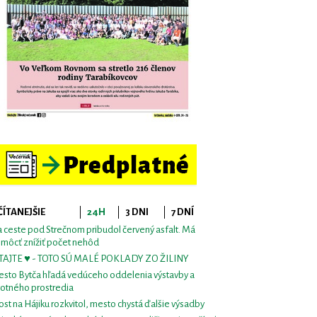
ČÍTANEJŠIE
24H
3 DNI
7 DNÍ
 ceste pod Strečnom pribudol červený asfalt. Má
môcť znížiť počet nehôd
TAJTE ♥ - TOTO SÚ MALÉ POKLADY ZO ŽILINY
sto Bytča hľadá vedúceho oddelenia výstavby a
votného prostredia
st na Hájiku rozkvitol, mesto chystá ďalšie výsadby