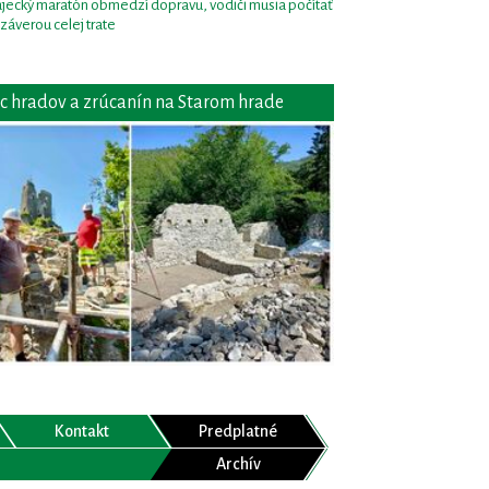
jecký maratón obmedzí dopravu, vodiči musia počítať
uzáverou celej trate
c hradov a zrúcanín na Starom hrade
Kontakt
Predplatné
Archív