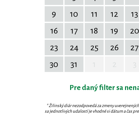
9
10
11
12
13
16
17
18
19
2
23
24
25
26
27
30
31
1
2
3
Pre daný filter sa nen
* Žilinský diár nezodpovedá za zmeny uverejnených
sa jednotlivých udalostí je vhodné si dátum a čas prev