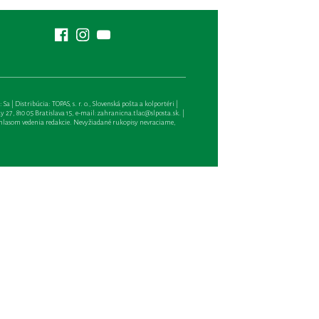
| Distribúcia: TOPAS, s. r. o., Slovenská pošta a kolportéri |
27, 810 05 Bratislava 15, e-mail:
zahranicna.tlac@slposta.sk
. |
hlasom vedenia redakcie. Nevyžiadané rukopisy nevraciame,