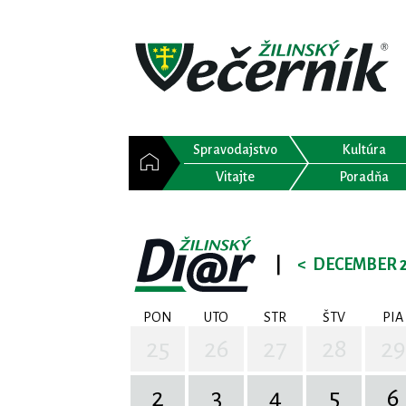
Spravodajstvo
Kultúra
Vitajte
Poradňa
|
<
DECEMBER 
PON
UTO
STR
ŠTV
PIA
25
26
27
28
29
2
3
4
5
6