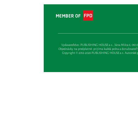
Vydavateľsťvo: PUBLISHING HOUSE a.s., Jána Milca 6, 010 01 Ži
Objednávky na predplatné: prijíma každá pošta a doručovateľ Sl
Copyright © 2012-2026 PUBLISHING HOUSE a.s. Autorské prá