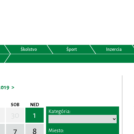
Školstvo
Šport
Inzercia
2019
>
SOB
NED
Kategória:
30
1
7
8
Miesto: