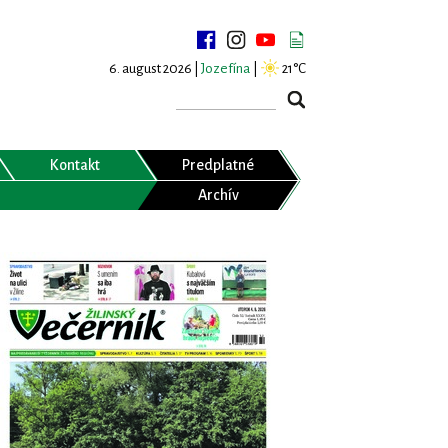
6. august 2026 |
Jozefína
|
21°C
Kontakt
Predplatné
Archív