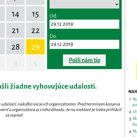
14
15
Od:
0
21
22
Do:
28
29
Pošli nám tip
4
5
ašli žiadne vyhovujúce udalosti.
NAJ
Na
 udalostí, nakoľko nie je ich organizátorom. Pred termínom konania
po
eriť u organizátora aj z toho dôvodu, že na niektoré je treba prihlásiť
VI
sa vopred.
Me
ži
Mo