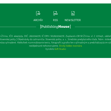
ARCHÍV
RSS
NEWSLETTER
lina, IČO: 46495959, DIČ: 2820016078, IČ DPH: SK2820016078, Zapísané v OR SR Žilina: vl. č. 10764/L, oddiel: Sa 
ovenskej pošty | Objednávky do zahraničia: Slovenská pošta, a. s., Stredisko predplatného tlače, Nám. slobody 
va vyhradené. Akékoľvek rozmnožovanie textu, fotografií a grafov len s výhradným a predchádzajúcim sú
neobjednané nehonorujeme.
Etický kódex novinára
Vyrobilo
Soft Studio