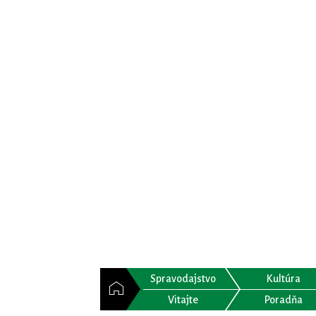
Spravodajstvo
Kultúra
Vitajte
Poradňa