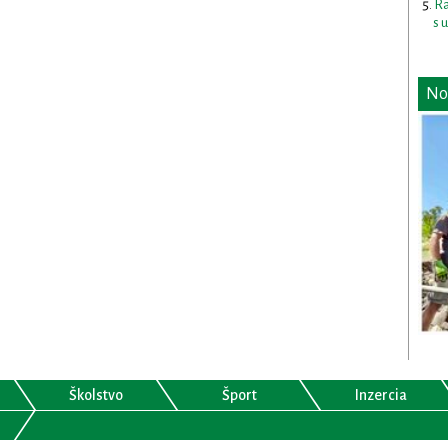
Ra
s 
No
Školstvo
Šport
Inzercia