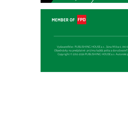
Vydavateľsťvo: PUBLISHING HOUSE a.s., Jána Milca 6, 010 01 Ži
Objednávky na predplatné: prijíma každá pošta a doručovateľ Sl
Copyright © 2012-2026 PUBLISHING HOUSE a.s. Autorské prá