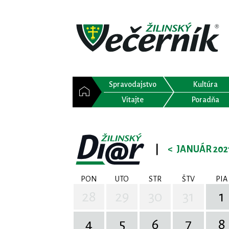
Spravodajstvo
Kultúra
Vitajte
Poradňa
|
<
JANUÁR 202
PON
UTO
STR
ŠTV
PIA
28
29
30
31
1
4
5
6
7
8