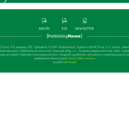
ARCHÍV
RSS
NEWSLETTER
lina, IČO: 46495959, DIČ: 2820016078, IČ DPH: SK2820016078, Zapísané v OR SR Žilina: vl. č. 10764/L, oddiel: Sa 
ovenskej pošty | Objednávky do zahraničia: Slovenská pošta, a. s., Stredisko predplatného tlače, Nám. slobody 
va vyhradené. Akékoľvek rozmnožovanie textu, fotografií a grafov len s výhradným a predchádzajúcim sú
neobjednané nehonorujeme.
Etický kódex novinára
Vyrobilo
Soft Studio