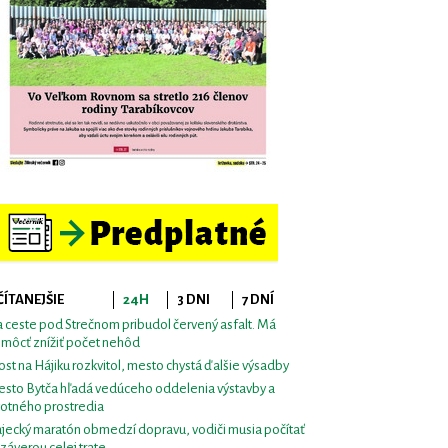
ČÍTANEJŠIE
24H
3 DNI
7 DNÍ
 ceste pod Strečnom pribudol červený asfalt. Má
môcť znížiť počet nehôd
st na Hájiku rozkvitol, mesto chystá ďalšie výsadby
sto Bytča hľadá vedúceho oddelenia výstavby a
votného prostredia
jecký maratón obmedzí dopravu, vodiči musia počítať
uzáverou celej trate