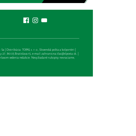
| Distribúcia: TOPAS, s. r. o., Slovenská pošta a kolportéri |
27, 810 05 Bratislava 15, e-mail:
zahranicna.tlac@slposta.sk
. |
hlasom vedenia redakcie. Nevyžiadané rukopisy nevraciame,