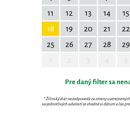
11
12
13
14
15
18
19
20
21
22
25
26
27
28
29
1
2
3
4
5
Pre daný filter sa nen
* Žilinský diár nezodpovedá za zmeny uverejnených
sa jednotlivých udalostí je vhodné si dátum a čas prev