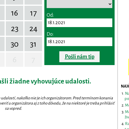
16
17
Od:
23
24
Do:
30
31
Pošli nám tip
6
7
ašli žiadne vyhovujúce udalosti.
NAJ
Na
 udalostí, nakoľko nie je ich organizátorom. Pred termínom konania
po
eriť u organizátora aj z toho dôvodu, že na niektoré je treba prihlásiť
Mo
sa vopred.
Me
ži
Ra
s 