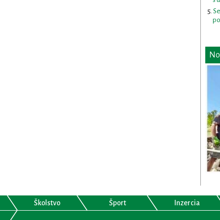
Se
po
No
Školstvo
Šport
Inzercia