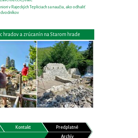
niori v Rajeckých Tepliciach sa naučia, ako odhaliť
dvodníkov
c hradov a zrúcanín na Starom hrade
Kontakt
Predplatné
Archív