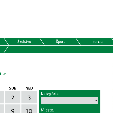
Školstvo
Šport
Inzercia
1
>
SOB
NED
Kategória:
2
3
9
10
Miesto: