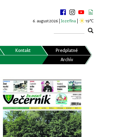
6. august 2026 |
Jozefína
|
19°C
Kontakt
Predplatné
Archív